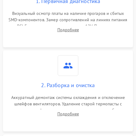
1. Первичная диагностика
Визуальный осмотр платы на наличие прогаров и сбитых
SMD-компонентов. Замер сопротивлений на линиях питания
PCI-E и дополнительных разъемах 12V. Проверка на
Подробнее
короткое замыкание основных дросселей питания GPU и
памяти.
2. Разборка и очистка
Аккуратный демонтаж системы охлаждения и отключение
шлейфов вентиляторов. Удаление старой термопасты с
кристалла графического чипа и термопрокладок с банок
Подробнее
памяти и зоны VRM. Очистка платы от пыли и окислов.