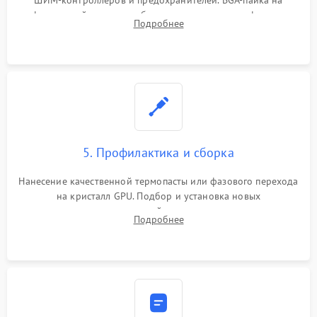
ШИМ-контроллеров и предохранителей. BGA-пайка на
инфракрасной станции реболлинг или замена графического
Подробнее
чипа и дефектной памяти GDDR. Прошивка BIOS
программатором.
5. Профилактика и сборка
Нанесение качественной термопасты или фазового перехода
на кристалл GPU. Подбор и установка новых
термопрокладок правильной толщины на память и цепи
Подробнее
питания. Монтаж радиатора и бэкплейта, подключение и
проверка кулеров.