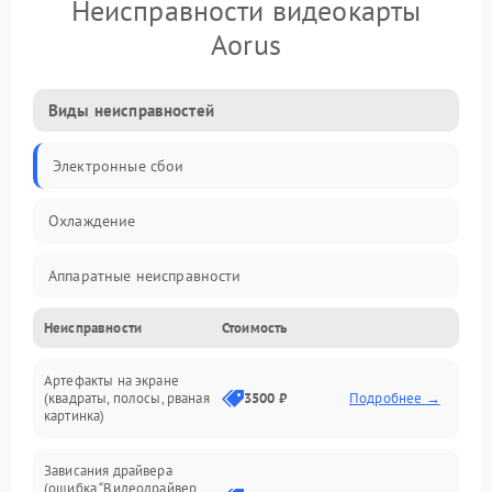
Неисправности видеокарты
Aorus
Виды неисправностей
Электронные сбои
Охлаждение
Аппаратные неисправности
Неисправности
Стоимость
Перегрев и термопроблемы
Артефакты на экране
Видео
(квадраты, полосы, рваная
3500 ₽
Подробнее →
картинка)
Программные ошибки
Зависания драйвера
(ошибка “Видеодрайвер