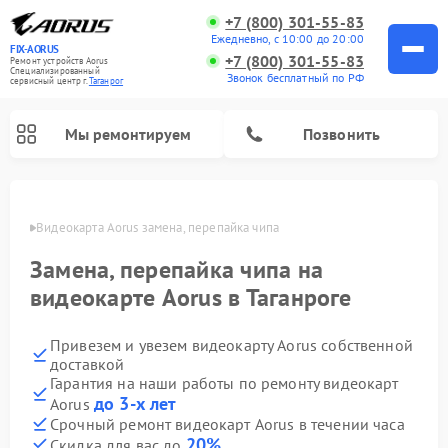
+7 (800) 301-55-83
Ежедневно, с 10:00 до 20:00
FIX-AORUS
+7 (800) 301-55-83
Ремонт устройств Aorus
Специализированный
Звонок бесплатный по РФ
cервисный центр г.
Таганрог
Мы ремонтируем
Позвонить
нроге
Видеокарта Aorus замена, перепайка чипа
Замена, перепайка чипа на
видеокарте Aorus в Таганроге
Привезем и увезем видеокарту Aorus собственной
доставкой
Гарантия на наши работы по ремонту видеокарт
до 3-х лет
Aorus
Срочный ремонт видеокарт Aorus в течении часа
20%
Скидка для вас до