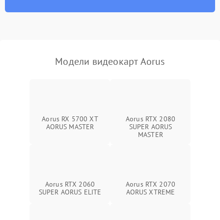
Программные сбои
Механические повреждения
Режим работы
Модели видеокарт Aorus
ПО/Микропрограмма
Aorus RX 5700 XT
Aorus RTX 2080
AORUS MASTER
SUPER AORUS
MASTER
Aorus RTX 2060
Aorus RTX 2070
SUPER AORUS ELITE
AORUS XTREME