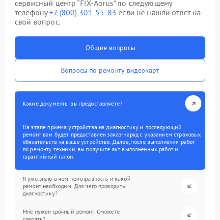
сервисный центр “FIX-Aorus” по следующему
телефону
+7 (800) 301-55-83
если не нашли ответ на
свой вопрос.
Общие вопросы
Вопросы по ремонту видеокарт
Какие документы вы предоставляете?
На этапе приема устройства на диагностику и последующий
ремонт вам будет предоставлен заказ-наряд с указанием страховых
обязательств на ваше устройство. Далее, после выполнения работ
по ремонту техники, вы получите акт выполненных работ и
гарантийный талон.
Я уже знаю в чем неисправность и какой
ремонт необходим. Для чего проводить
диагностику?
Мне нужен срочный ремонт. Сможете
сделать?