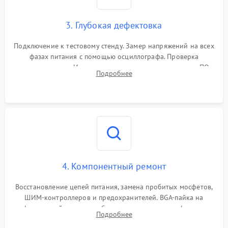
3. Глубокая дефектовка
Подключение к тестовому стенду. Замер напряжений на всех
фазах питания с помощью осциллографа. Проверка
инициализации. Использование специализированного ПО
Подробнее
MATS
4. Компонентный ремонт
Восстановление цепей питания, замена пробитых мосфетов,
ШИМ-контроллеров и предохранителей. BGA-пайка на
инфракрасной станции реболлинг или замена графического
Подробнее
чипа и дефектной памяти GDDR. Прошивка BIOS