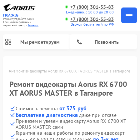
+7 (800) 301-55-83
Ежедневно, с 10:00 до 20:00
FIX-AORUS
+7 (800) 301-55-83
Ремонт устройств Aorus
Специализированный
Звонок бесплатный по РФ
cервисный центр г.
Таганрог
Мы ремонтируем
Позвонить
нроге
Ремонт видеокарты Aorus RX 6700 XT AORUS MASTER в Таганроге
Ремонт видеокарты Aorus RX 6700
XT AORUS MASTER в Таганроге
от 375 руб.
Стоимость ремонта
Бесплатная диагностика
даже при отказе
Привезем и увезем видеокарту Aorus RX 6700 XT
AORUS MASTER сами
Гарантия на наши работы по ремонту видеокарт
до 3-х лет
Aorus RX 6700 XT AORUS MASTER