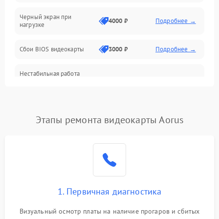
Питание
Черный экран при
4000 ₽
Подробнее →
нагрузке
Электропитание
Сбои BIOS видеокарты
3000 ₽
Подробнее →
ПО
Нестабильная работа
Электронные компоненты
после обновления
2000 ₽
Подробнее →
драйверов
Интерфейсы
Этапы ремонта видеокарты Aorus
Общие поломки
Система охлаждения
Экран (дисплей)
1. Первичная диагностика
Программные сбои
Визуальный осмотр платы на наличие прогаров и сбитых