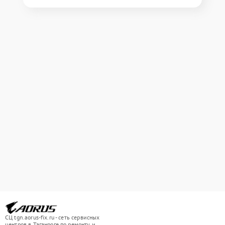
СЦ tgn.aorus-fix.ru - сеть сервисных
центров в Таганроге по ремонту и