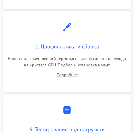
программатором.
5. Профилактика и сборка
Нанесение качественной термопасты или фазового перехода
на кристалл GPU. Подбор и установка новых
термопрокладок правильной толщины на память и цепи
Подробнее
питания. Монтаж радиатора и бэкплейта, подключение и
проверка кулеров.
6. Тестирование под нагрузкой