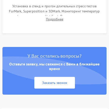
Установка в стенд и прогон длительных стресс-тестов
FurMark, Superposition и 3DMark. Мониторинг температур
графического чипа и Hot Spot. Проверка на отсутствие
Подробнее
артефактов изображения, вылетов драйвера и зависаний.
У Вас остались вопросы?
Оставьте заявку, мы свяжемся с Вами в ближайшее
время
Заказать звонок