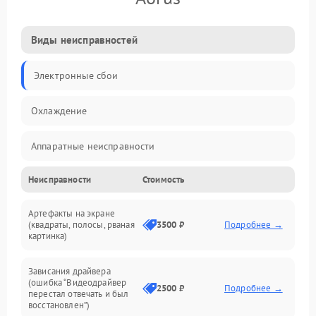
Виды неисправностей
Электронные сбои
Охлаждение
Аппаратные неисправности
Неисправности
Стоимость
Перегрев и термопроблемы
Артефакты на экране
Видео
(квадраты, полосы, рваная
3500 ₽
Подробнее →
картинка)
Программные ошибки
Зависания драйвера
(ошибка “Видеодрайвер
Интерфейсные и коммуникационные проблемы
2500 ₽
Подробнее →
перестал отвечать и был
восстановлен”)