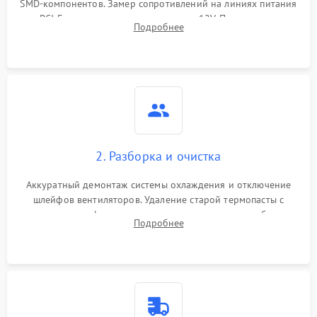
SMD-компонентов. Замер сопротивлений на линиях питания
Механические повреждения
PCI-E и дополнительных разъемах 12V. Проверка на
Подробнее
короткое замыкание основных дросселей питания GPU и
Режим работы
памяти.
ПО/Микропрограмма
2. Разборка и очистка
Аккуратный демонтаж системы охлаждения и отключение
шлейфов вентиляторов. Удаление старой термопасты с
кристалла графического чипа и термопрокладок с банок
Подробнее
памяти и зоны VRM. Очистка платы от пыли и окислов.