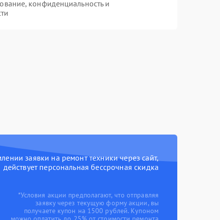
ование, конфиденциальность и
сти
ении заявки на ремонт техники через сайт,
действует персональная бессрочная скидка
*Условия акции предполагают, что отправляя
заявку через текущую форму акции, вы
получаете купон на 1500 рублей. Купоном
можно оплатить до 25% от стоимости ремонта