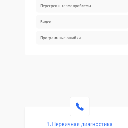
Перегрев и термопроблемы
Видео
Программные ошибки
Интерфейсные и коммуникационные
проблемы
Питание
Электропитание
ПО
Электронные компоненты
1. Первичная диагностика