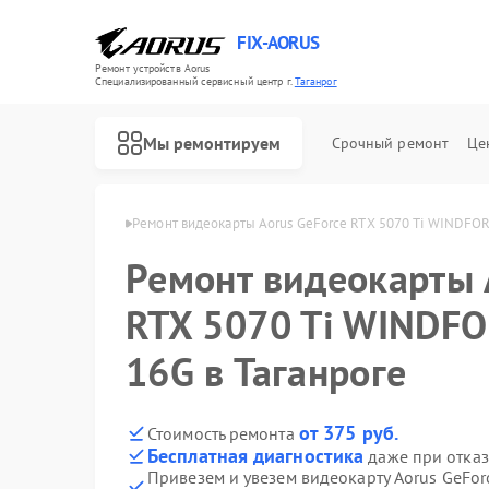
FIX-AORUS
Ремонт устройств Aorus
Специализированный cервисный центр г.
Таганрог
Мы ремонтируем
Срочный ремонт
Це
т Aorus в Таганроге
Ремонт видеокарты Aorus GeForce RTX 5070 Ti WINDFOR
Ремонт видеокарты 
Ремонт материнских плат Aorus
RTX 5070 Ti WINDFO
16G в Таганроге
от 375 руб.
Стоимость ремонта
Бесплатная диагностика
даже при отказ
Привезем и увезем видеокарту Aorus GeFo