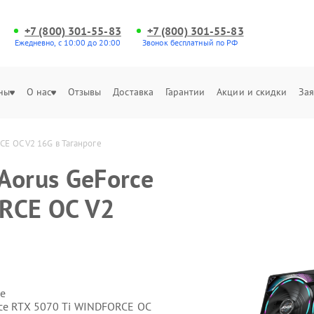
+7 (800) 301-55-83
+7 (800) 301-55-83
Ежедневно, с 10:00 до 20:00
Звонок бесплатный по РФ
ны
О нас
Отзывы
Доставка
Гарантии
Акции и скидки
Зая
CE OC V2 16G в Таганроге
Aorus GeForce
RCE OC V2
е
rce RTX 5070 Ti WINDFORCE OC