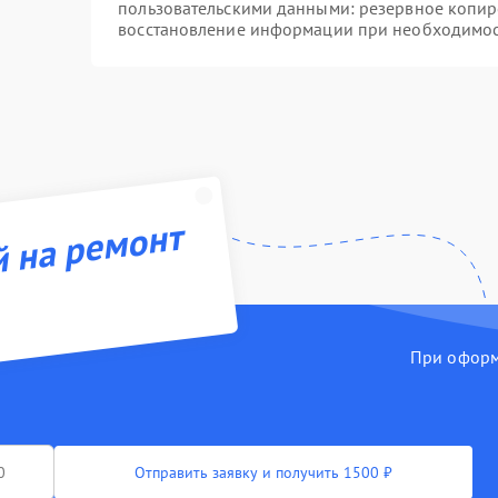
пользовательскими данными: резервное копир
восстановление информации при необходимо
й на ремонт
При оформл
Отправить заявку и получить 1500 ₽