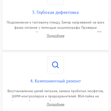
3. Глубокая дефектовка
Подключение к тестовому стенду. Замер напряжений на всех
фазах питания с помощью осциллографа. Проверка
инициализации. Использование специализированного ПО
Подробнее
MATS
4. Компонентный ремонт
Восстановление цепей питания, замена пробитых мосфетов,
ШИМ-контроллеров и предохранителей. BGA-пайка на
инфракрасной станции реболлинг или замена графического
Подробнее
чипа и дефектной памяти GDDR. Прошивка BIOS