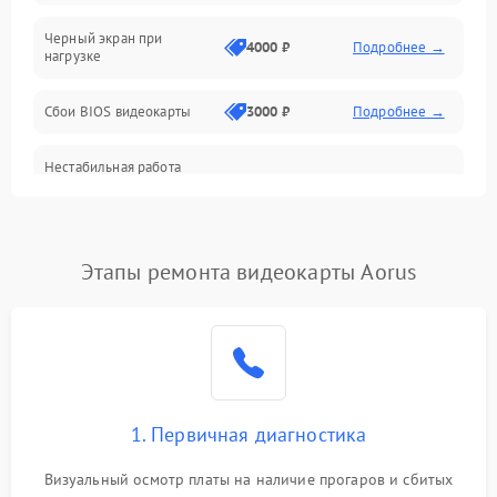
Питание
Черный экран при
4000 ₽
Подробнее →
нагрузке
Электропитание
Сбои BIOS видеокарты
3000 ₽
Подробнее →
ПО
Нестабильная работа
Электронные компоненты
после обновления
2000 ₽
Подробнее →
драйверов
Интерфейсы
Этапы ремонта видеокарты Aorus
Общие поломки
Система охлаждения
Экран (дисплей)
1. Первичная диагностика
Программные сбои
Визуальный осмотр платы на наличие прогаров и сбитых