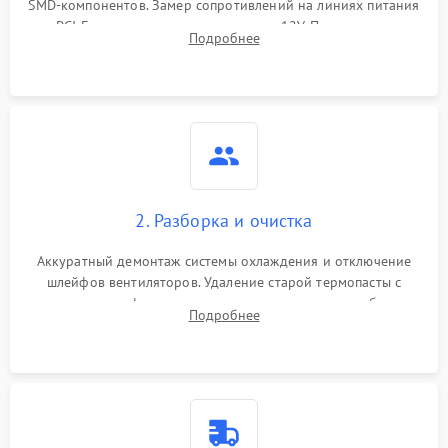
SMD-компонентов. Замер сопротивлений на линиях питания
Механические повреждения
PCI-E и дополнительных разъемах 12V. Проверка на
Подробнее
короткое замыкание основных дросселей питания GPU и
Режим работы
памяти.
ПО/Микропрограмма
2. Разборка и очистка
Аккуратный демонтаж системы охлаждения и отключение
шлейфов вентиляторов. Удаление старой термопасты с
кристалла графического чипа и термопрокладок с банок
Подробнее
памяти и зоны VRM. Очистка платы от пыли и окислов.