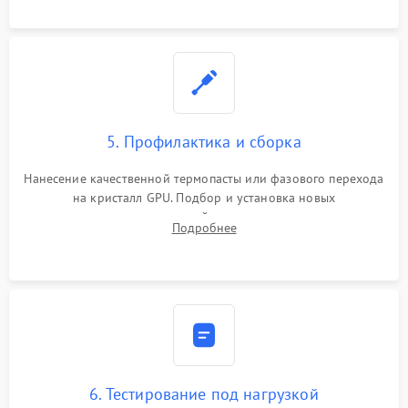
программатором.
5. Профилактика и сборка
Нанесение качественной термопасты или фазового перехода
на кристалл GPU. Подбор и установка новых
термопрокладок правильной толщины на память и цепи
Подробнее
питания. Монтаж радиатора и бэкплейта, подключение и
проверка кулеров.
6. Тестирование под нагрузкой