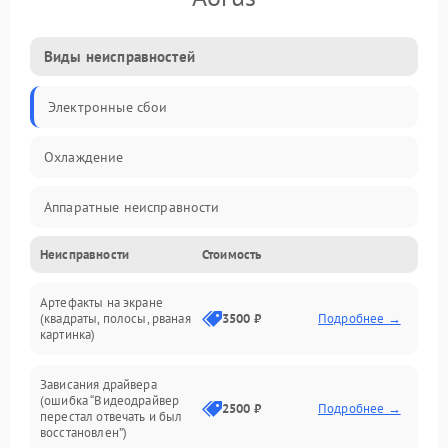
Виды неисправностей
Электронные сбои
Охлаждение
Аппаратные неисправности
Неисправности
Стоимость
Перегрев и термопроблемы
Артефакты на экране
Видео
(квадраты, полосы, рваная
3500 ₽
Подробнее →
картинка)
Программные ошибки
Зависания драйвера
(ошибка “Видеодрайвер
Интерфейсные и коммуникационные проблемы
2500 ₽
Подробнее →
перестал отвечать и был
восстановлен”)