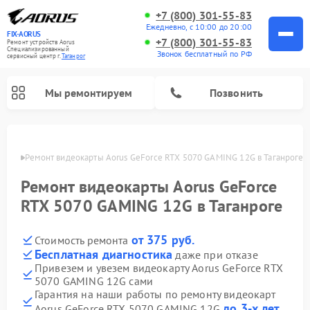
+7 (800) 301-55-83
Ежедневно, с 10:00 до 20:00
FIX-AORUS
+7 (800) 301-55-83
Ремонт устройств Aorus
Специализированный
Звонок бесплатный по РФ
cервисный центр г.
Таганрог
Мы ремонтируем
Позвонить
нроге
Ремонт видеокарты Aorus GeForce RTX 5070 GAMING 12G в Таганроге
Ремонт видеокарты Aorus GeForce
RTX 5070 GAMING 12G в Таганроге
от 375 руб.
Стоимость ремонта
Бесплатная диагностика
даже при отказе
Привезем и увезем видеокарту Aorus GeForce RTX
5070 GAMING 12G сами
Гарантия на наши работы по ремонту видеокарт
до 3-х лет
Aorus GeForce RTX 5070 GAMING 12G