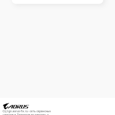
СЦ tgn.aorus-fix.ru - сеть сервисных
центров в Таганроге по ремонту и