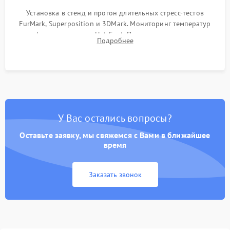
Установка в стенд и прогон длительных стресс-тестов
FurMark, Superposition и 3DMark. Мониторинг температур
графического чипа и Hot Spot. Проверка на отсутствие
Подробнее
артефактов изображения, вылетов драйвера и зависаний.
У Вас остались вопросы?
Оставьте заявку, мы свяжемся с Вами в ближайшее
время
Заказать звонок