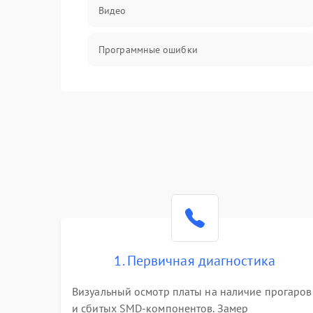
Видео
Программные ошибки
Интерфейсные и коммуникационные
проблемы
Питание
Электропитание
ПО
Электронные компоненты
1. Первичная диагностика
Визуальный осмотр платы на наличие прогаров
Интерфейсы
и сбитых SMD-компонентов. Замер