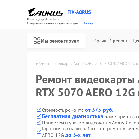
FIX-AORUS
Ремонт устройств Aorus
Специализированный cервисный центр г.
Таганрог
Мы ремонтируем
Срочный ремонт
Це
т Aorus в Таганроге
Ремонт видеокарты Aorus GeForce RTX 5070 AERO 12G в 
Ремонт видеокарты 
Ремонт материнских плат Aorus
RTX 5070 AERO 12G 
от 375 руб.
Стоимость ремонта
Бесплатная диагностика
даже при отказ
Привезем и увезем видеокарту Aorus GeFo
Гарантия на наши работы по ремонту видео
до 3-х лет
AERO 12G