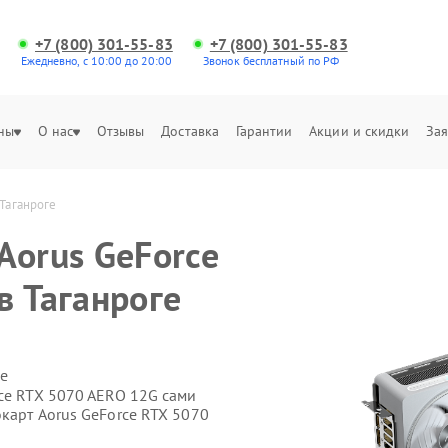
+7 (800) 301-55-83
+7 (800) 301-55-83
Ежедневно, с 10:00 до 20:00
Звонок бесплатный по РФ
ны
О нас
Отзывы
Доставка
Гарантии
Акции и скидки
Зая
Таганроге
Aorus GeForce
в Таганроге
е
rce RTX 5070 AERO 12G сами
карт Aorus GeForce RTX 5070