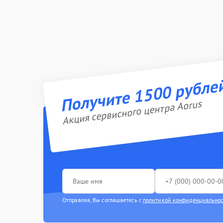
Получите 1500 рубле
Акция сервисного центра Aorus
Отправляя, Вы соглашаетесь с
политикой конфиденциально