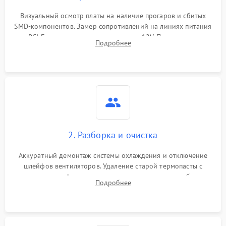
Программные сбои
Визуальный осмотр платы на наличие прогаров и сбитых
SMD-компонентов. Замер сопротивлений на линиях питания
Механические повреждения
PCI-E и дополнительных разъемах 12V. Проверка на
Подробнее
короткое замыкание основных дросселей питания GPU и
Режим работы
памяти.
ПО/Микропрограмма
2. Разборка и очистка
Аккуратный демонтаж системы охлаждения и отключение
шлейфов вентиляторов. Удаление старой термопасты с
кристалла графического чипа и термопрокладок с банок
Подробнее
памяти и зоны VRM. Очистка платы от пыли и окислов.