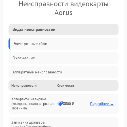
Неисправности видеокарты
Aorus
Виды неисправностей
Электронные сбои
Охлаждение
Аппаратные неисправности
Неисправности
Стоимость
Перегрев и термопроблемы
Артефакты на экране
Видео
(квадраты, полосы, рваная
3500 ₽
Подробнее →
картинка)
Программные ошибки
Зависания драйвера
(ошибка “Видеодрайвер