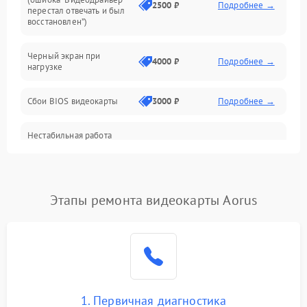
Интерфейсные и коммуникационные проблемы
2500 ₽
Подробнее →
перестал отвечать и был
восстановлен”)
Питание
Черный экран при
4000 ₽
Подробнее →
нагрузке
Электропитание
Сбои BIOS видеокарты
3000 ₽
Подробнее →
ПО
Нестабильная работа
Электронные компоненты
после обновления
2000 ₽
Подробнее →
драйверов
Интерфейсы
Этапы ремонта видеокарты Aorus
Общие поломки
Система охлаждения
Экран (дисплей)
1. Первичная диагностика