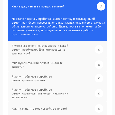
Какие документы вы предоставляете?
На этапе приема устройства на диагностику и последующий
ремонт вам будет предоставлен заказ-наряд с указанием страховых
обязательств на ваше устройство. Далее, после выполнения работ
по ремонту техники, вы получите акт выполненных работ и
гарантийный талон.
Я уже знаю в чем неисправность и какой
ремонт необходим. Для чего проводить
диагностику?
Мне нужен срочный ремонт. Сможете
сделать?
Я хочу, чтобы мое устройство
ремонтировали при мне.
Я хочу, чтобы мое устройство
ремонтировалось только оригинальными
запчастями.
Как я узнаю, что мое устройство готово?