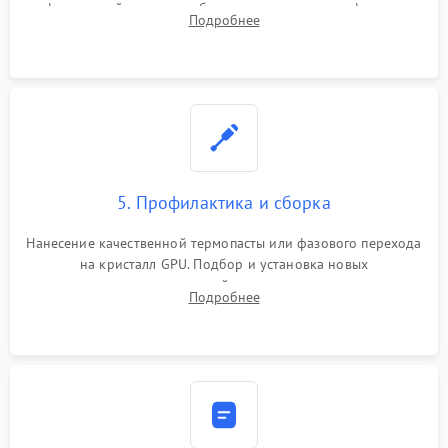
инфракрасной станции реболлинг или замена графического
Подробнее
чипа и дефектной памяти GDDR. Прошивка BIOS
программатором.
5. Профилактика и сборка
Нанесение качественной термопасты или фазового перехода
на кристалл GPU. Подбор и установка новых
термопрокладок правильной толщины на память и цепи
Подробнее
питания. Монтаж радиатора и бэкплейта, подключение и
проверка кулеров.