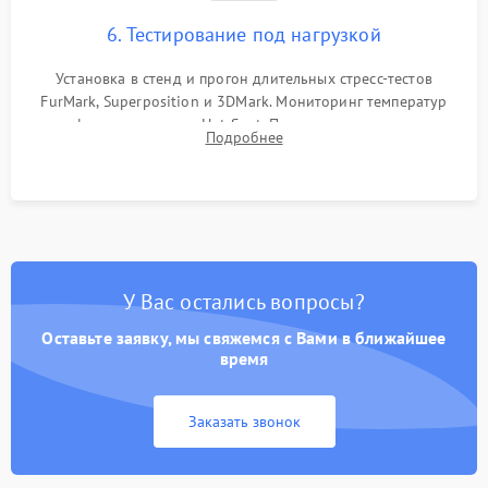
6. Тестирование под нагрузкой
Установка в стенд и прогон длительных стресс-тестов
FurMark, Superposition и 3DMark. Мониторинг температур
графического чипа и Hot Spot. Проверка на отсутствие
Подробнее
артефактов изображения, вылетов драйвера и зависаний.
У Вас остались вопросы?
Оставьте заявку, мы свяжемся с Вами в ближайшее
время
Заказать звонок