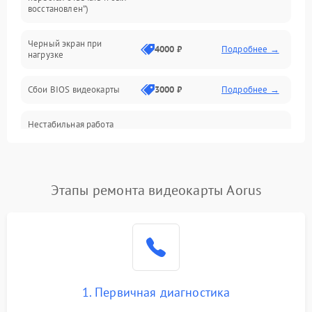
восстановлен”)
Питание
Черный экран при
4000 ₽
Подробнее →
нагрузке
Электропитание
Сбои BIOS видеокарты
3000 ₽
Подробнее →
ПО
Нестабильная работа
Электронные компоненты
после обновления
2000 ₽
Подробнее →
драйверов
Интерфейсы
Этапы ремонта видеокарты Aorus
Общие поломки
Система охлаждения
Экран (дисплей)
1. Первичная диагностика
Программные сбои