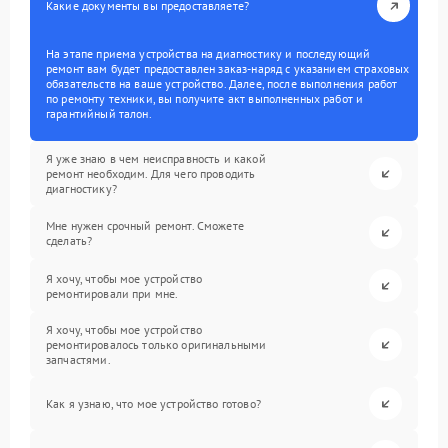
Какие документы вы предоставляете?
На этапе приема устройства на диагностику и последующий
ремонт вам будет предоставлен заказ-наряд с указанием страховых
обязательств на ваше устройство. Далее, после выполнения работ
по ремонту техники, вы получите акт выполненных работ и
гарантийный талон.
Я уже знаю в чем неисправность и какой
ремонт необходим. Для чего проводить
диагностику?
Мне нужен срочный ремонт. Сможете
сделать?
Я хочу, чтобы мое устройство
ремонтировали при мне.
Я хочу, чтобы мое устройство
ремонтировалось только оригинальными
запчастями.
Как я узнаю, что мое устройство готово?