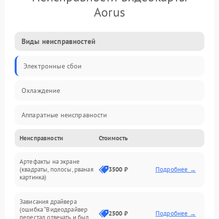
Aorus
Виды неисправностей
Электронные сбои
Охлаждение
Аппаратные неисправности
Неисправности
Стоимость
Перегрев и термопроблемы
Артефакты на экране
Видео
(квадраты, полосы, рваная
3500 ₽
Подробнее →
картинка)
Программные ошибки
Зависания драйвера
(ошибка “Видеодрайвер
Интерфейсные и коммуникационные проблемы
2500 ₽
Подробнее →
перестал отвечать и был