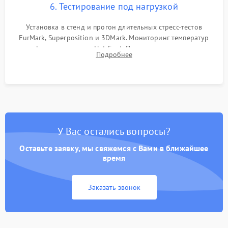
6. Тестирование под нагрузкой
Установка в стенд и прогон длительных стресс-тестов
FurMark, Superposition и 3DMark. Мониторинг температур
графического чипа и Hot Spot. Проверка на отсутствие
Подробнее
артефактов изображения, вылетов драйвера и зависаний.
У Вас остались вопросы?
Оставьте заявку, мы свяжемся с Вами в ближайшее
время
Заказать звонок