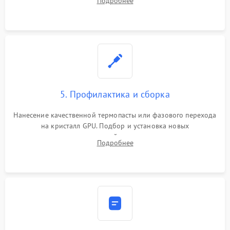
Подробнее
чипа и дефектной памяти GDDR. Прошивка BIOS
программатором.
5. Профилактика и сборка
Нанесение качественной термопасты или фазового перехода
на кристалл GPU. Подбор и установка новых
термопрокладок правильной толщины на память и цепи
Подробнее
питания. Монтаж радиатора и бэкплейта, подключение и
проверка кулеров.