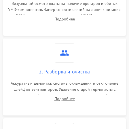
Визуальный осмотр платы на наличие прогаров и сбитых
SMD-компонентов. Замер сопротивлений на линиях питания
Механические повреждения
PCI-E и дополнительных разъемах 12V. Проверка на
Подробнее
короткое замыкание основных дросселей питания GPU и
Режим работы
памяти.
ПО/Микропрограмма
2. Разборка и очистка
Аккуратный демонтаж системы охлаждения и отключение
шлейфов вентиляторов. Удаление старой термопасты с
кристалла графического чипа и термопрокладок с банок
Подробнее
памяти и зоны VRM. Очистка платы от пыли и окислов.