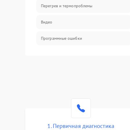
Перегрев и термопроблемы
Видео
Программные ошибки
Интерфейсные и коммуникационные
проблемы
Питание
Электропитание
ПО
Электронные компоненты
1. Первичная диагностика