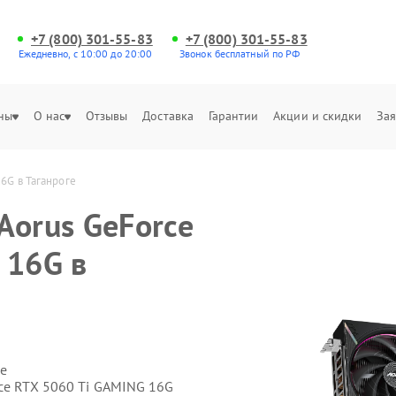
+7 (800) 301-55-83
+7 (800) 301-55-83
Ежедневно, с 10:00 до 20:00
Звонок бесплатный по РФ
ны
О нас
Отзывы
Доставка
Гарантии
Акции и скидки
Зая
6G в Таганроге
Aorus GeForce
 16G в
е
rce RTX 5060 Ti GAMING 16G