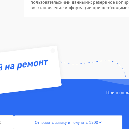
пользовательскими данными: резервное копир
восстановление информации при необходимо
й на ремонт
При оформл
Отправить заявку и получить 1500 ₽