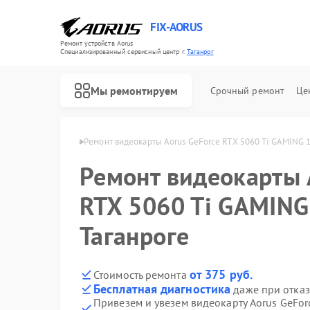
FIX-AORUS
Ремонт устройств Aorus
Специализированный cервисный центр г.
Таганрог
Мы ремонтируем
Срочный ремонт
Це
т Aorus в Таганроге
Ремонт видеокарты Aorus GeForce RTX 5060 Ti GAMING 1
Ремонт видеокарты 
Ремонт материнских плат Aorus
RTX 5060 Ti GAMING
Таганроге
от 375 руб.
Стоимость ремонта
Бесплатная диагностика
даже при отказ
Привезем и увезем видеокарту Aorus GeFo