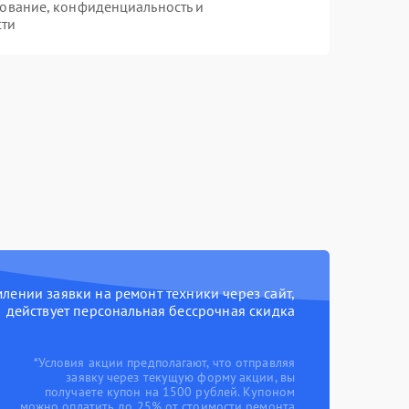
ование, конфиденциальность и
сти
ении заявки на ремонт техники через сайт,
действует персональная бессрочная скидка
*Условия акции предполагают, что отправляя
заявку через текущую форму акции, вы
получаете купон на 1500 рублей. Купоном
можно оплатить до 25% от стоимости ремонта