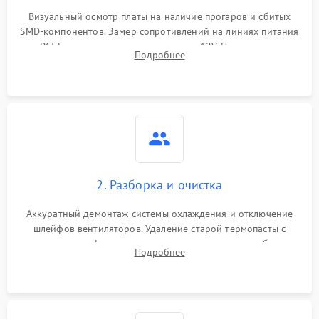
Программные сбои
Визуальный осмотр платы на наличие прогаров и сбитых
SMD-компонентов. Замер сопротивлений на линиях питания
Механические повреждения
PCI-E и дополнительных разъемах 12V. Проверка на
Подробнее
короткое замыкание основных дросселей питания GPU и
Режим работы
памяти.
ПО/Микропрограмма
2. Разборка и очистка
Аккуратный демонтаж системы охлаждения и отключение
шлейфов вентиляторов. Удаление старой термопасты с
кристалла графического чипа и термопрокладок с банок
Подробнее
памяти и зоны VRM. Очистка платы от пыли и окислов.