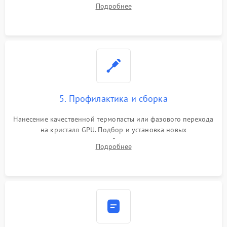
инфракрасной станции реболлинг или замена графического
Подробнее
чипа и дефектной памяти GDDR. Прошивка BIOS
программатором.
5. Профилактика и сборка
Нанесение качественной термопасты или фазового перехода
на кристалл GPU. Подбор и установка новых
термопрокладок правильной толщины на память и цепи
Подробнее
питания. Монтаж радиатора и бэкплейта, подключение и
проверка кулеров.