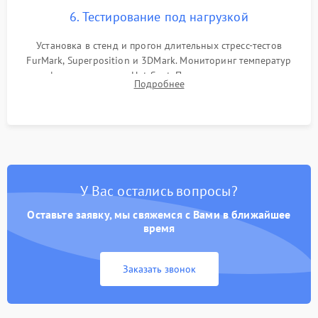
6. Тестирование под нагрузкой
Установка в стенд и прогон длительных стресс-тестов
FurMark, Superposition и 3DMark. Мониторинг температур
графического чипа и Hot Spot. Проверка на отсутствие
Подробнее
артефактов изображения, вылетов драйвера и зависаний.
У Вас остались вопросы?
Оставьте заявку, мы свяжемся с Вами в ближайшее
время
Заказать звонок