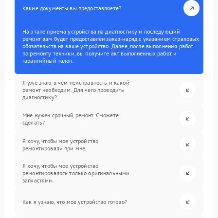
Какие документы вы предоставляете?
На этапе приема устройства на диагностику и последующий
ремонт вам будет предоставлен заказ-наряд с указанием страховых
обязательств на ваше устройство. Далее, после выполнения работ
по ремонту техники, вы получите акт выполненных работ и
гарантийный талон.
Я уже знаю в чем неисправность и какой
ремонт необходим. Для чего проводить
диагностику?
Мне нужен срочный ремонт. Сможете
сделать?
Я хочу, чтобы мое устройство
ремонтировали при мне.
Я хочу, чтобы мое устройство
ремонтировалось только оригинальными
запчастями.
Как я узнаю, что мое устройство готово?