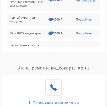
перестал отвечать и был
восстановлен”)
Питание
Черный экран при
4000 ₽
Подробнее →
нагрузке
Электропитание
Сбои BIOS видеокарты
3000 ₽
Подробнее →
ПО
Нестабильная работа
Электронные компоненты
после обновления
2000 ₽
Подробнее →
драйверов
Интерфейсы
Этапы ремонта видеокарты Aorus
Общие поломки
Система охлаждения
Экран (дисплей)
1. Первичная диагностика