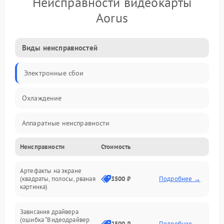
Неисправности видеокарты
Aorus
Виды неисправностей
Электронные сбои
Охлаждение
Аппаратные неисправности
Неисправности
Стоимость
Перегрев и термопроблемы
Артефакты на экране
Видео
(квадраты, полосы, рваная
3500 ₽
Подробнее →
картинка)
Программные ошибки
Зависания драйвера
(ошибка “Видеодрайвер
Интерфейсные и коммуникационные проблемы
2500 ₽
Подробнее →