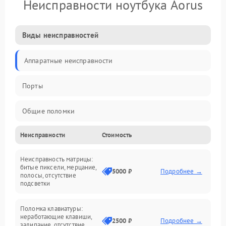
Неисправности ноутбука Aorus
Виды неисправностей
Аппаратные неисправности
Порты
Общие поломки
Неисправности
Стоимость
Устройства
Неисправность матрицы:
Программные ошибки
битые пиксели, мерцание,
5000 ₽
Подробнее →
полосы, отсутствие
подсветки
Электрические и системные сбои
Поломка клавиатуры:
Интерфейсные проблемы
неработающие клавиши,
2500 ₽
Подробнее →
залипание, отсутствие