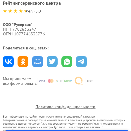
Рейтинг сервисного центра
4.9-5.0
ООО "Русервис"
ИНН 7702633247
ОГРН 1077746335776
Поделиться в соц. сетях:
Мы принимаем
все формы оплаты
Политика конфиденциальности
Вся информация на сайте носит исключительно справочный характер.
Товарные знаки используются исключительно для описания устройств, в отношении которых
сервисные центры tgn.aorus-fix.ru предоставляют услуги по ремонту. Услуги оказываются в
неавторизованных сервисных центрах tgn.aorus-fix.ru, которые не связаны с
правообладателями товарных знаков или их официальными представителями.