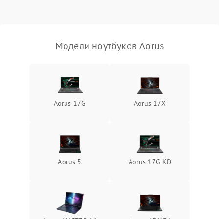
Выход из строя SSD или
HDD: медленная загрузка,
3000 ₽
Подробнее →
ошибки чтения,
пропадание диска
Модели ноутбуков Aorus
Неисправность
оперативной памяти:
2000 ₽
Подробнее →
вылеты приложений,
синие экраны
Aorus 17G
Aorus 17X
Проблемы Wi‑Fi или
2500 ₽
Подробнее →
Bluetooth модулей
Aorus 5
Aorus 17G KD