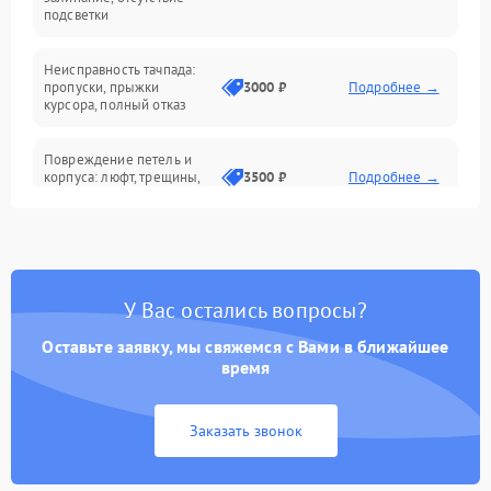
подсветки
Батарея
Неисправность тачпада:
Сеть и интернет
пропуски, прыжки
3000 ₽
Подробнее →
курсора, полный отказ
Система охлаждения
Повреждение петель и
корпуса: люфт, трещины,
3500 ₽
Подробнее →
деформация
Проблемы аккумулятора:
быстрая разрядка,
2500 ₽
Подробнее →
невозможность зарядки,
вздутие
У Вас остались вопросы?
Оставьте заявку, мы свяжемся с Вами в ближайшее
Неисправность зарядного
время
устройства или разъёма
2000 ₽
Подробнее →
питания
Заказать звонок
Перегрев из‑за пыли,
износа термопасты или
2500 ₽
Подробнее →
неисправности кулера