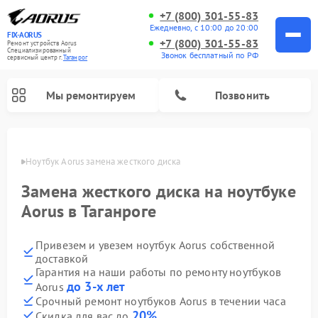
+7 (800) 301-55-83
Ежедневно, с 10:00 до 20:00
FIX-AORUS
+7 (800) 301-55-83
Ремонт устройств Aorus
Специализированный
Звонок бесплатный по РФ
cервисный центр г.
Таганрог
Мы ремонтируем
Позвонить
нроге
Ноутбук Aorus замена жесткого диска
Замена жесткого диска на ноутбуке
Aorus в Таганроге
Привезем и увезем ноутбук Aorus собственной
доставкой
Гарантия на наши работы по ремонту ноутбуков
до 3-х лет
Aorus
Срочный ремонт ноутбуков Aorus в течении часа
20%
Скидка для вас до