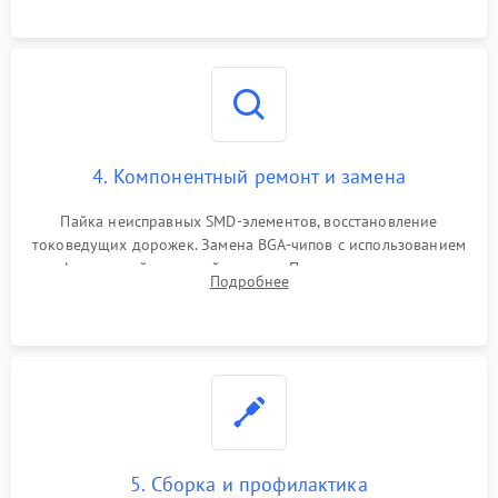
4. Компонентный ремонт и замена
Пайка неисправных SMD-элементов, восстановление
токоведущих дорожек. Замена BGA-чипов с использованием
инфракрасной паяльной станции. Прошивка микросхемы
Подробнее
BIOS или замена поврежденных портов USB
5. Сборка и профилактика