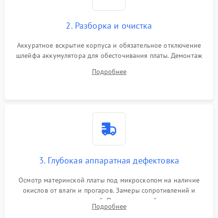
2. Разборка и очистка
Аккуратное вскрытие корпуса и обязательное отключение
шлейфа аккумулятора для обесточивания платы. Демонтаж
системы охлаждения, очистка кулера от пыли и удаление
Подробнее
высохшей термопасты с кристаллов чипов.
3. Глубокая аппаратная дефектовка
Осмотр материнской платы под микроскопом на наличие
окислов от влаги и прогаров. Замеры сопротивлений и
дежурных напряжений. Проверка цепей питания,
Подробнее
мультиконтроллера, процессора и видеочипа.