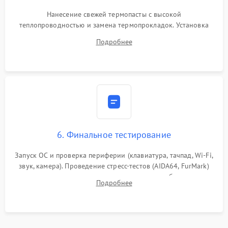
Нанесение свежей термопасты с высокой
теплопроводностью и замена термопрокладок. Установка
системы охлаждения, подключение всех внутренних
Подробнее
шлейфов, модулей памяти и накопителей. Предварительная
сборка корпуса.
6. Финальное тестирование
Запуск ОС и проверка периферии (клавиатура, тачпад, Wi-Fi,
звук, камера). Проведение стресс-тестов (AIDA64, FurMark)
для контроля температурного режима и стабильности
Подробнее
системы под пиковой нагрузкой.