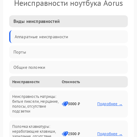
Неисправности ноутбука Aorus
Виды неисправностей
Аппаратные неисправности
Порты
Общие поломки
Неисправности
Стоимость
Устройства
Неисправность матрицы:
Программные ошибки
битые пиксели, мерцание,
5000 ₽
Подробнее →
полосы, отсутствие
подсветки
Электрические и системные сбои
Поломка клавиатуры:
Интерфейсные проблемы
неработающие клавиши,
2500 ₽
Подробнее →
залипание, отсутствие