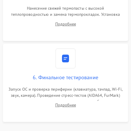
Нанесение свежей термопасты с высокой
теплопроводностью и замена термопрокладок. Установка
системы охлаждения, подключение всех внутренних
Подробнее
шлейфов, модулей памяти и накопителей. Предварительная
сборка корпуса.
6. Финальное тестирование
Запуск ОС и проверка периферии (клавиатура, тачпад, Wi-Fi,
звук, камера). Проведение стресс-тестов (AIDA64, FurMark)
для контроля температурного режима и стабильности
Подробнее
системы под пиковой нагрузкой.