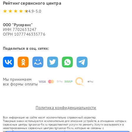
Рейтинг сервисного центра
4.9-5.0
ООО "Русервис"
ИНН 7702633247
ОГРН 1077746335776
Поделиться в соц. сетях:
Мы принимаем
все формы оплаты
Политика конфиденциальности
Вся информация на сайте носит исключительно справочный характер.
Товарные знаки используются исключительно для описания устройств, в отношении которых
сервисные центры tgn.aorus-fix.ru предоставляют услуги по ремонту. Услуги оказываются в
неавторизованных сервисных центрах tgn.aorus-fix.ru, которые не связаны с
правообладателями товарных знаков или их официальными представителями.