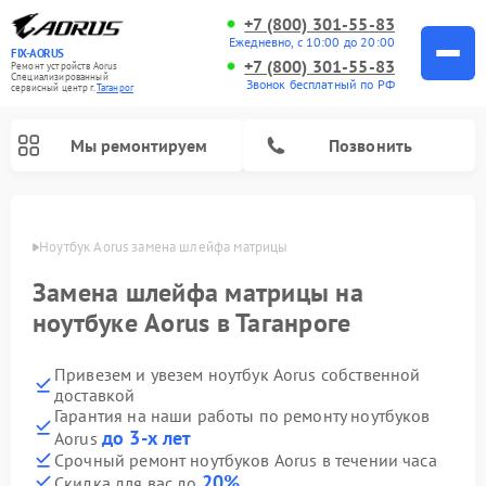
+7 (800) 301-55-83
Ежедневно, с 10:00 до 20:00
FIX-AORUS
+7 (800) 301-55-83
Ремонт устройств Aorus
Специализированный
Звонок бесплатный по РФ
cервисный центр г.
Таганрог
Мы ремонтируем
Позвонить
нроге
Ноутбук Aorus замена шлейфа матрицы
Замена шлейфа матрицы на
ноутбуке Aorus в Таганроге
Привезем и увезем ноутбук Aorus собственной
доставкой
Гарантия на наши работы по ремонту ноутбуков
до 3-х лет
Aorus
Срочный ремонт ноутбуков Aorus в течении часа
20%
Скидка для вас до