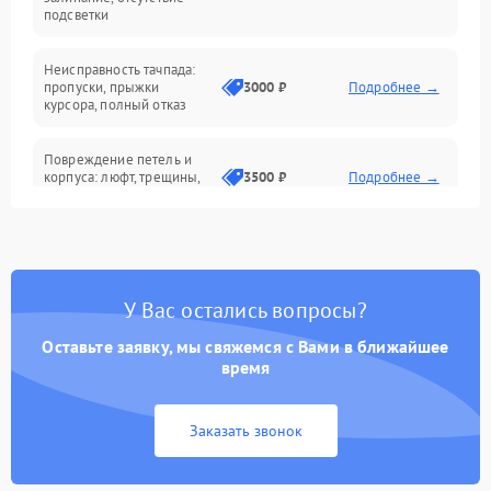
подсветки
Батарея
Неисправность тачпада:
Сеть и интернет
пропуски, прыжки
3000 ₽
Подробнее →
курсора, полный отказ
Система охлаждения
Повреждение петель и
корпуса: люфт, трещины,
3500 ₽
Подробнее →
деформация
Проблемы аккумулятора:
быстрая разрядка,
2500 ₽
Подробнее →
невозможность зарядки,
вздутие
У Вас остались вопросы?
Оставьте заявку, мы свяжемся с Вами в ближайшее
Неисправность зарядного
время
устройства или разъёма
2000 ₽
Подробнее →
питания
Заказать звонок
Перегрев из‑за пыли,
износа термопасты или
2500 ₽
Подробнее →
неисправности кулера