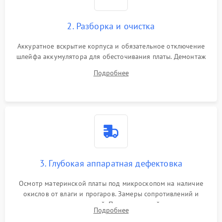
2. Разборка и очистка
Аккуратное вскрытие корпуса и обязательное отключение
шлейфа аккумулятора для обесточивания платы. Демонтаж
системы охлаждения, очистка кулера от пыли и удаление
Подробнее
высохшей термопасты с кристаллов чипов.
3. Глубокая аппаратная дефектовка
Осмотр материнской платы под микроскопом на наличие
окислов от влаги и прогаров. Замеры сопротивлений и
дежурных напряжений. Проверка цепей питания,
Подробнее
мультиконтроллера, процессора и видеочипа.