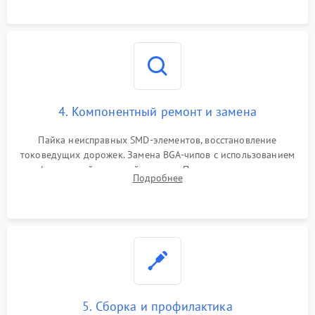
4. Компонентный ремонт и замена
Пайка неисправных SMD-элементов, восстановление
токоведущих дорожек. Замена BGA-чипов с использованием
инфракрасной паяльной станции. Прошивка микросхемы
Подробнее
BIOS или замена поврежденных портов USB
5. Сборка и профилактика