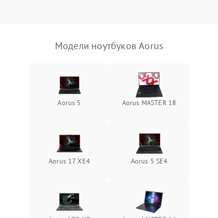
Выход из строя SSD или
HDD: медленная загрузка,
3000 ₽
Подробнее →
ошибки чтения,
пропадание диска
Модели ноутбуков Aorus
Неисправность
оперативной памяти:
2000 ₽
Подробнее →
вылеты приложений,
синие экраны
Aorus 5
Aorus MASTER 18
Проблемы Wi‑Fi или
2500 ₽
Подробнее →
Bluetooth модулей
Aorus 17 XE4
Aorus 5 SE4