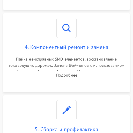
4. Компонентный ремонт и замена
Пайка неисправных SMD-элементов, восстановление
токоведущих дорожек. Замена BGA-чипов с использованием
инфракрасной паяльной станции. Прошивка микросхемы
Подробнее
BIOS или замена поврежденных портов USB
5. Сборка и профилактика