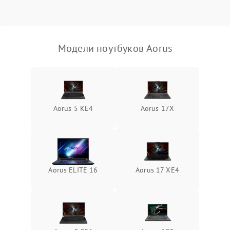
Выход из строя SSD или
HDD: медленная загрузка,
3000 ₽
Подробнее →
ошибки чтения,
пропадание диска
Модели ноутбуков Aorus
Неисправность
оперативной памяти:
2000 ₽
Подробнее →
вылеты приложений,
синие экраны
Aorus 5 KE4
Aorus 17X
Проблемы Wi‑Fi или
2500 ₽
Подробнее →
Bluetooth модулей
Aorus ELITE 16
Aorus 17 XE4