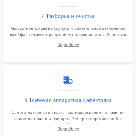
2. Разборка и очистка
Аккуратное вскрытие корпуса и обязательное отключение
шлейфа аккумулятора для обесточивания платы. Демонтаж
системы охлаждения, очистка кулера от пыли и удаление
Подробнее
высохшей термопасты с кристаллов чипов.
3. Глубокая аппаратная дефектовка
Осмотр материнской платы под микроскопом на наличие
окислов от влаги и прогаров. Замеры сопротивлений и
дежурных напряжений. Проверка цепей питания,
Подробнее
мультиконтроллера, процессора и видеочипа.