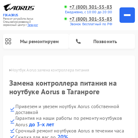
+7 (800) 301-55-83
Ежедневно, с 10:00 до 20:00
FIX-AORUS
+7 (800) 301-55-83
Ремонт устройств Aorus
Специализированный
Звонок бесплатный по РФ
cервисный центр г.
Таганрог
Мы ремонтируем
Позвонить
нроге
Ноутбук Aorus замена контроллера питания
Замена контроллера питания на
ноутбуке Aorus в Таганроге
Привезем и увезем ноутбук Aorus собственной
доставкой
Гарантия на наши работы по ремонту ноутбуков
до 3-х лет
Aorus
Срочный ремонт ноутбуков Aorus в течении часа
20%
Скидка для вас до