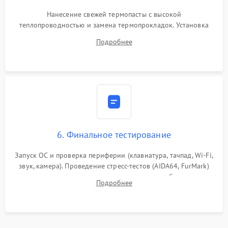
Нанесение свежей термопасты с высокой
теплопроводностью и замена термопрокладок. Установка
системы охлаждения, подключение всех внутренних
Подробнее
шлейфов, модулей памяти и накопителей. Предварительная
сборка корпуса.
6. Финальное тестирование
Запуск ОС и проверка периферии (клавиатура, тачпад, Wi-Fi,
звук, камера). Проведение стресс-тестов (AIDA64, FurMark)
для контроля температурного режима и стабильности
Подробнее
системы под пиковой нагрузкой.