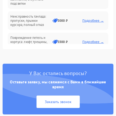
подсветки
Батарея
Неисправность тачпада:
Сеть и интернет
пропуски, прыжки
3000 ₽
Подробнее →
курсора, полный отказ
Система охлаждения
Повреждение петель и
корпуса: люфт, трещины,
3500 ₽
Подробнее →
деформация
Проблемы аккумулятора:
быстрая разрядка,
2500 ₽
Подробнее →
невозможность зарядки,
вздутие
У Вас остались вопросы?
Оставьте заявку, мы свяжемся с Вами в ближайшее
Неисправность зарядного
время
устройства или разъёма
2000 ₽
Подробнее →
питания
Заказать звонок
Перегрев из‑за пыли,
износа термопасты или
2500 ₽
Подробнее →
неисправности кулера