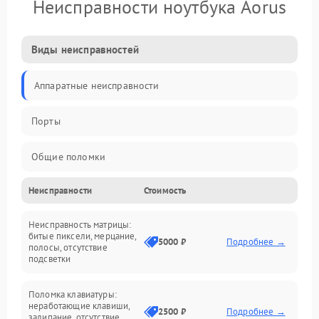
Неисправности ноутбука Aorus
Виды неисправностей
Аппаратные неисправности
Порты
Общие поломки
Неисправности
Стоимость
Устройства
Неисправность матрицы:
Программные ошибки
битые пиксели, мерцание,
5000 ₽
Подробнее →
полосы, отсутствие
подсветки
Электрические и системные сбои
Поломка клавиатуры:
Интерфейсные проблемы
неработающие клавиши,
2500 ₽
Подробнее →
залипание, отсутствие