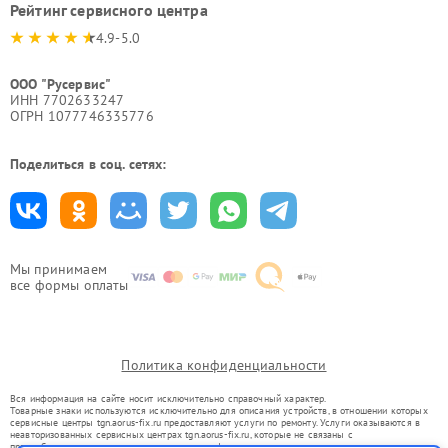
Рейтинг сервисного центра
4.9-5.0
ООО "Русервис"
ИНН 7702633247
ОГРН 1077746335776
Поделиться в соц. сетях:
Мы принимаем
все формы оплаты
Политика конфиденциальности
Вся информация на сайте носит исключительно справочный характер.
Товарные знаки используются исключительно для описания устройств, в отношении которых
сервисные центры tgn.aorus-fix.ru предоставляют услуги по ремонту. Услуги оказываются в
неавторизованных сервисных центрах tgn.aorus-fix.ru, которые не связаны с
правообладателями товарных знаков или их официальными представителями.