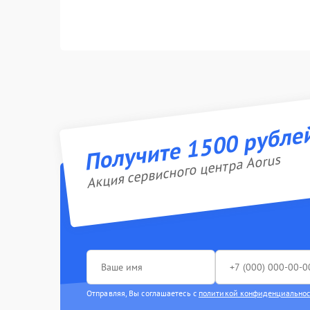
Получите 1500 рубле
Акция сервисного центра Aorus
Отправляя, Вы соглашаетесь с
политикой конфиденциально