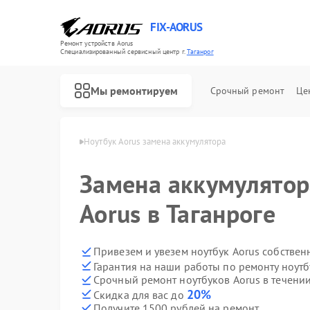
FIX-AORUS
Ремонт устройств Aorus
Специализированный cервисный центр г.
Таганрог
Мы ремонтируем
Срочный ремонт
Це
в Aorus в Таганроге
Ноутбук Aorus замена аккумулятора
Замена аккумулятор
Ремонт материнских плат Aorus
Aorus в Таганроге
Привезем и увезем ноутбук Aorus собствен
Гарантия на наши работы по ремонту ноут
Срочный ремонт ноутбуков Aorus в течении
20%
Скидка для вас до
Получите 1500 рублей на ремонт