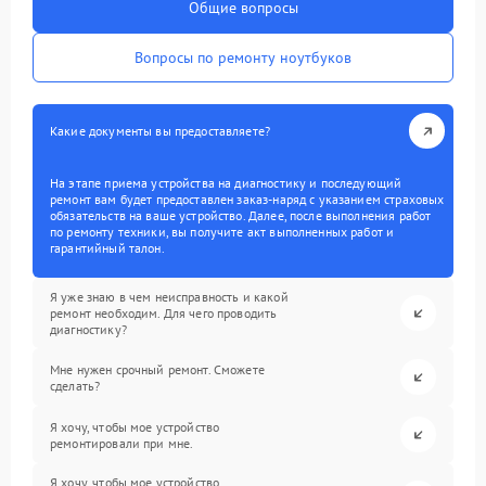
Общие вопросы
Вопросы по ремонту ноутбуков
Какие документы вы предоставляете?
На этапе приема устройства на диагностику и последующий
ремонт вам будет предоставлен заказ-наряд с указанием страховых
обязательств на ваше устройство. Далее, после выполнения работ
по ремонту техники, вы получите акт выполненных работ и
гарантийный талон.
Я уже знаю в чем неисправность и какой
ремонт необходим. Для чего проводить
диагностику?
Мне нужен срочный ремонт. Сможете
сделать?
Я хочу, чтобы мое устройство
ремонтировали при мне.
Я хочу, чтобы мое устройство