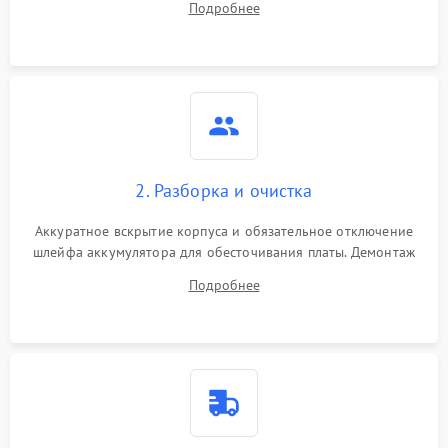
Подробнее
лабораторного блока питания для локализации проблемы.
2. Разборка и очистка
Аккуратное вскрытие корпуса и обязательное отключение
шлейфа аккумулятора для обесточивания платы. Демонтаж
системы охлаждения, очистка кулера от пыли и удаление
Подробнее
высохшей термопасты с кристаллов чипов.