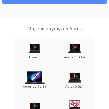
неисправности кулера
Выход из строя SSD или
HDD: медленная загрузка,
3000 ₽
Подробнее →
ошибки чтения,
пропадание диска
Модели ноутбуков Aorus
Неисправность
оперативной памяти:
2000 ₽
Подробнее →
вылеты приложений,
синие экраны
Aorus 5
Aorus 17 XE4
Проблемы Wi‑Fi или
2500 ₽
Подробнее →
Bluetooth модулей
Aorus ELITE 16
Aorus 5 SE4