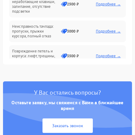
неработающие клавиши,
2500 ₽
Подробнее →
залипание, отсутствие
подсветки
Батарея
Неисправность тачпада:
Сеть и интернет
пропуски, прыжки
3000 ₽
Подробнее →
курсора, полный отказ
Система охлаждения
Повреждение петель и
корпуса: люфт, трещины,
3500 ₽
Подробнее →
деформация
Проблемы аккумулятора:
быстрая разрядка,
2500 ₽
Подробнее →
невозможность зарядки,
вздутие
У Вас остались вопросы?
Оставьте заявку, мы свяжемся с Вами в ближайшее
Неисправность зарядного
время
устройства или разъёма
2000 ₽
Подробнее →
питания
Заказать звонок
Перегрев из‑за пыли,
износа термопасты или
2500 ₽
Подробнее →