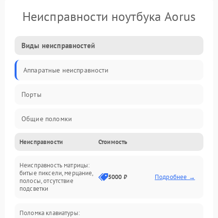
Неисправности ноутбука Aorus
Виды неисправностей
Аппаратные неисправности
Порты
Общие поломки
Неисправности
Стоимость
Устройства
Неисправность матрицы:
Программные ошибки
битые пиксели, мерцание,
5000 ₽
Подробнее →
полосы, отсутствие
подсветки
Электрические и системные сбои
Поломка клавиатуры:
Интерфейсные проблемы