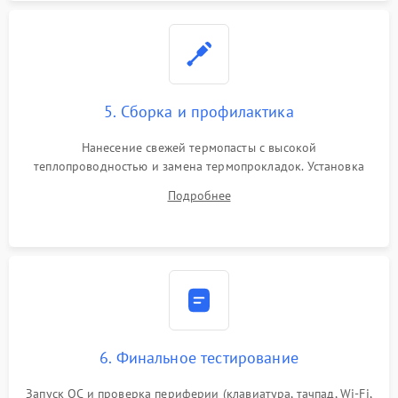
5. Сборка и профилактика
Нанесение свежей термопасты с высокой
теплопроводностью и замена термопрокладок. Установка
системы охлаждения, подключение всех внутренних
Подробнее
шлейфов, модулей памяти и накопителей. Предварительная
сборка корпуса.
6. Финальное тестирование
Запуск ОС и проверка периферии (клавиатура, тачпад, Wi-Fi,