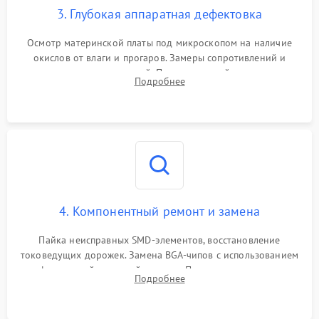
3. Глубокая аппаратная дефектовка
Осмотр материнской платы под микроскопом на наличие
окислов от влаги и прогаров. Замеры сопротивлений и
дежурных напряжений. Проверка цепей питания,
Подробнее
мультиконтроллера, процессора и видеочипа.
4. Компонентный ремонт и замена
Пайка неисправных SMD-элементов, восстановление
токоведущих дорожек. Замена BGA-чипов с использованием
инфракрасной паяльной станции. Прошивка микросхемы
Подробнее
BIOS или замена поврежденных портов USB