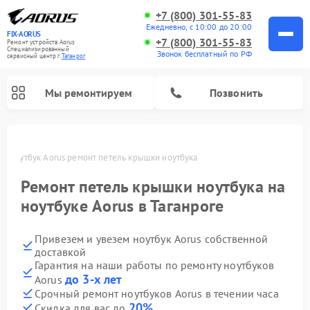
+7 (800) 301-55-83
Ежедневно, с 10:00 до 20:00
FIX-AORUS
+7 (800) 301-55-83
Ремонт устройств Aorus
Специализированный
Звонок бесплатный по РФ
cервисный центр г.
Таганрог
Мы ремонтируем
Позвонить
ге
Ноутбук Aorus ремонт петель крышки ноутбука
Ремонт петель крышки ноутбука на
ноутбуке Aorus в Таганроге
Привезем и увезем ноутбук Aorus собственной
доставкой
Гарантия на наши работы по ремонту ноутбуков
до 3-х лет
Aorus
Срочный ремонт ноутбуков Aorus в течении часа
20%
Скидка для вас до