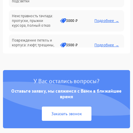
подсветки
Батарея
Неисправность тачпада:
Сеть и интернет
пропуски, прыжки
3000 ₽
Подробнее →
курсора, полный отказ
Система охлаждения
Повреждение петель и
корпуса: люфт, трещины,
3500 ₽
Подробнее →
деформация
Проблемы аккумулятора:
быстрая разрядка,
2500 ₽
Подробнее →
невозможность зарядки,
вздутие
У Вас остались вопросы?
Оставьте заявку, мы свяжемся с Вами в ближайшее
Неисправность зарядного
время
устройства или разъёма
2000 ₽
Подробнее →
питания
Заказать звонок
Перегрев из‑за пыли,
износа термопасты или
2500 ₽
Подробнее →
неисправности кулера