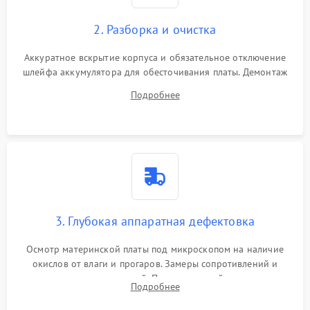
2. Разборка и очистка
Аккуратное вскрытие корпуса и обязательное отключение
шлейфа аккумулятора для обесточивания платы. Демонтаж
системы охлаждения, очистка кулера от пыли и удаление
Подробнее
высохшей термопасты с кристаллов чипов.
3. Глубокая аппаратная дефектовка
Осмотр материнской платы под микроскопом на наличие
окислов от влаги и прогаров. Замеры сопротивлений и
дежурных напряжений. Проверка цепей питания,
Подробнее
мультиконтроллера, процессора и видеочипа.