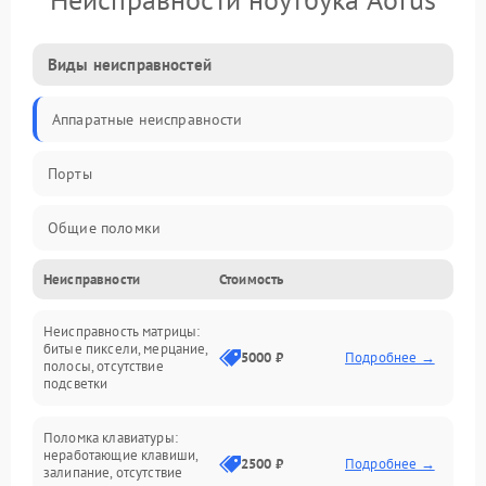
Виды неисправностей
Аппаратные неисправности
Порты
Общие поломки
Неисправности
Стоимость
Устройства
Неисправность матрицы:
Программные ошибки
битые пиксели, мерцание,
5000 ₽
Подробнее →
полосы, отсутствие
подсветки
Электрические и системные сбои
Поломка клавиатуры:
Интерфейсные проблемы
неработающие клавиши,
2500 ₽
Подробнее →
залипание, отсутствие