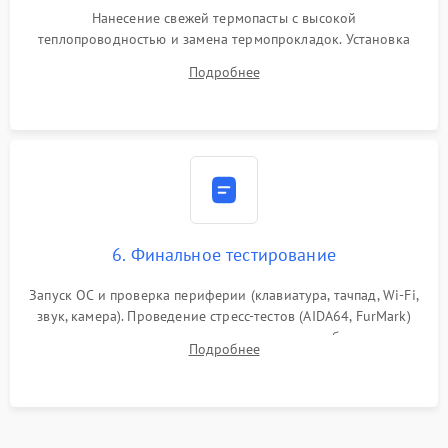
Нанесение свежей термопасты с высокой
теплопроводностью и замена термопрокладок. Установка
системы охлаждения, подключение всех внутренних
Подробнее
шлейфов, модулей памяти и накопителей. Предварительная
сборка корпуса.
6. Финальное тестирование
Запуск ОС и проверка периферии (клавиатура, тачпад, Wi-Fi,
звук, камера). Проведение стресс-тестов (AIDA64, FurMark)
для контроля температурного режима и стабильности
Подробнее
системы под пиковой нагрузкой.