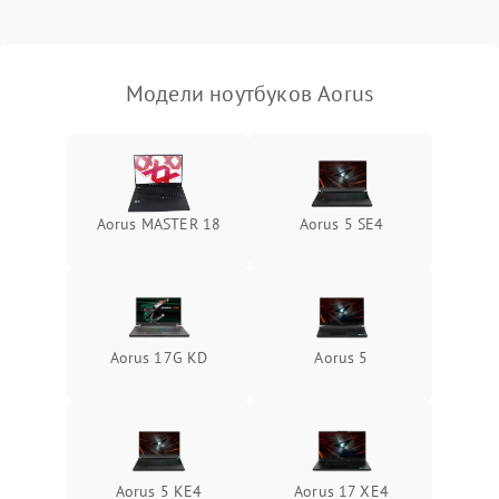
Выход из строя SSD или
HDD: медленная загрузка,
3000 ₽
Подробнее →
ошибки чтения,
пропадание диска
Модели ноутбуков Aorus
Неисправность
оперативной памяти:
2000 ₽
Подробнее →
вылеты приложений,
синие экраны
Aorus MASTER 18
Aorus 5 SE4
Проблемы Wi‑Fi или
2500 ₽
Подробнее →
Bluetooth модулей
Aorus 17G KD
Aorus 5
Aorus 5 KE4
Aorus 17 XE4