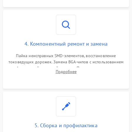
4. Компонентный ремонт и замена
Пайка неисправных SMD-элементов, восстановление
токоведущих дорожек. Замена BGA-чипов с использованием
инфракрасной паяльной станции. Прошивка микросхемы
Подробнее
BIOS или замена поврежденных портов USB
5. Сборка и профилактика