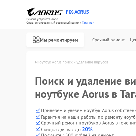
FIX-AORUS
Ремонт устройств Aorus
Специализированный cервисный центр г.
Таганрог
Мы ремонтируем
Срочный ремонт
Це
в Aorus в Таганроге
Ноутбук Aorus поиск и удаление вирусов
Поиск и удаление ви
Ремонт материнских плат Aorus
ноутбуке Aorus в Та
Привезем и увезем ноутбук Aorus собствен
Гарантия на наши работы по ремонту ноут
Срочный ремонт ноутбуков Aorus в течении
20%
Скидка для вас до
Получите 1500 рублей на ремонт