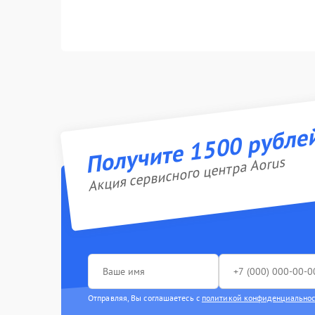
Получите 1500 рубле
Акция сервисного центра Aorus
Отправляя, Вы соглашаетесь с
политикой конфиденциально