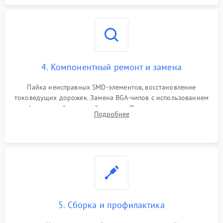
4. Компонентный ремонт и замена
Пайка неисправных SMD-элементов, восстановление
токоведущих дорожек. Замена BGA-чипов с использованием
инфракрасной паяльной станции. Прошивка микросхемы
Подробнее
BIOS или замена поврежденных портов USB
5. Сборка и профилактика