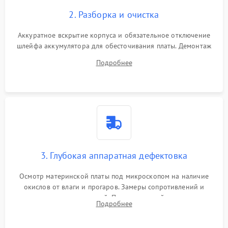
2. Разборка и очистка
Аккуратное вскрытие корпуса и обязательное отключение
шлейфа аккумулятора для обесточивания платы. Демонтаж
системы охлаждения, очистка кулера от пыли и удаление
Подробнее
высохшей термопасты с кристаллов чипов.
3. Глубокая аппаратная дефектовка
Осмотр материнской платы под микроскопом на наличие
окислов от влаги и прогаров. Замеры сопротивлений и
дежурных напряжений. Проверка цепей питания,
Подробнее
мультиконтроллера, процессора и видеочипа.