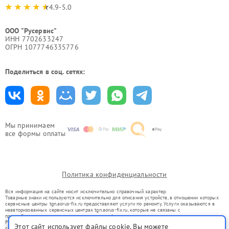
4.9-5.0
ООО "Русервис"
ИНН 7702633247
ОГРН 1077746335776
Поделиться в соц. сетях:
Мы принимаем
все формы оплаты
Политика конфиденциальности
Вся информация на сайте носит исключительно справочный характер.
Товарные знаки используются исключительно для описания устройств, в отношении которых
сервисные центры tgn.aorus-fix.ru предоставляют услуги по ремонту. Услуги оказываются в
неавторизованных сервисных центрах tgn.aorus-fix.ru, которые не связаны с
правообладателями товарных знаков или их официальными представителями.
Ремонт осуществляется для устройств, уже введенных в гражданский оборот в соответствии
Этот сайт использует файлы cookie. Вы можете
со статьей 1487 ГК РФ.