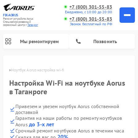
+7 (800) 301-55-83
Ежедневно, с 10:00 до 20:00
FIX-AORUS
+7 (800) 301-55-83
Ремонт устройств Aorus
Специализированный
Звонок бесплатный по РФ
cервисный центр г.
Таганрог
Мы ремонтируем
Позвонить
нроге
Ноутбук Aorus настройка wi-fi
Настройка Wi-Fi на ноутбуке Aorus
в Таганроге
Привезем и увезем ноутбук Aorus собственной
доставкой
Гарантия на наши работы по ремонту ноутбуков
до 3-х лет
Aorus
Срочный ремонт ноутбуков Aorus в течении часа
20%
Скидка для вас до