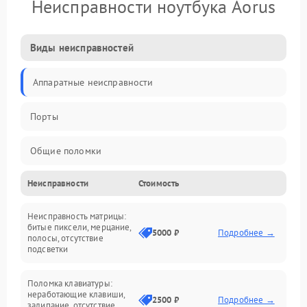
Неисправности ноутбука Aorus
Виды неисправностей
Аппаратные неисправности
Порты
Общие поломки
Неисправности
Стоимость
Устройства
Неисправность матрицы:
Программные ошибки
битые пиксели, мерцание,
5000 ₽
Подробнее →
полосы, отсутствие
подсветки
Электрические и системные сбои
Поломка клавиатуры:
Интерфейсные проблемы
неработающие клавиши,
2500 ₽
Подробнее →
залипание, отсутствие