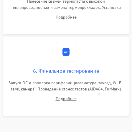
Нанесение свежей термопасты с высокой
теплопроводностью и замена термопрокладок. Установка
системы охлаждения, подключение всех внутренних
Подробнее
шлейфов, модулей памяти и накопителей. Предварительная
сборка корпуса.
6. Финальное тестирование
Запуск ОС и проверка периферии (клавиатура, тачпад, Wi-Fi,
звук, камера). Проведение стресс-тестов (AIDA64, FurMark)
для контроля температурного режима и стабильности
Подробнее
системы под пиковой нагрузкой.