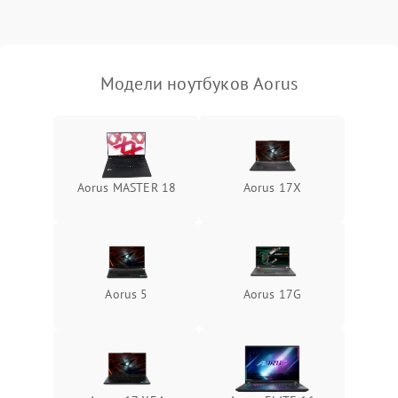
Выход из строя SSD или
HDD: медленная загрузка,
3000 ₽
Подробнее →
ошибки чтения,
пропадание диска
Модели ноутбуков Aorus
Неисправность
оперативной памяти:
2000 ₽
Подробнее →
вылеты приложений,
синие экраны
Aorus MASTER 18
Aorus 17X
Проблемы Wi‑Fi или
2500 ₽
Подробнее →
Bluetooth модулей
Aorus 5
Aorus 17G