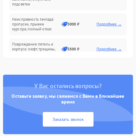
подсветки
Батарея
Неисправность тачпада:
Сеть и интернет
пропуски, прыжки
3000 ₽
Подробнее →
курсора, полный отказ
Система охлаждения
Повреждение петель и
корпуса: люфт, трещины,
3500 ₽
Подробнее →
деформация
Проблемы аккумулятора:
быстрая разрядка,
2500 ₽
Подробнее →
невозможность зарядки,
вздутие
У Вас остались вопросы?
Оставьте заявку, мы свяжемся с Вами в ближайшее
Неисправность зарядного
время
устройства или разъёма
2000 ₽
Подробнее →
питания
Заказать звонок
Перегрев из‑за пыли,
износа термопасты или
2500 ₽
Подробнее →
неисправности кулера