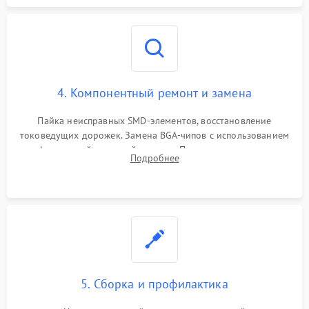
4. Компонентный ремонт и замена
Пайка неисправных SMD-элементов, восстановление
токоведущих дорожек. Замена BGA-чипов с использованием
инфракрасной паяльной станции. Прошивка микросхемы
Подробнее
BIOS или замена поврежденных портов USB
5. Сборка и профилактика