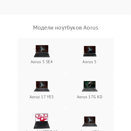
Выход из строя SSD или
HDD: медленная загрузка,
3000 ₽
Подробнее →
ошибки чтения,
пропадание диска
Модели ноутбуков Aorus
Неисправность
оперативной памяти:
2000 ₽
Подробнее →
вылеты приложений,
синие экраны
Aorus 5 SE4
Aorus 5
Проблемы Wi‑Fi или
2500 ₽
Подробнее →
Bluetooth модулей
Aorus 17 YE5
Aorus 17G KD