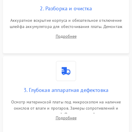
2. Разборка и очистка
Аккуратное вскрытие корпуса и обязательное отключение
шлейфа аккумулятора для обесточивания платы. Демонтаж
системы охлаждения, очистка кулера от пыли и удаление
Подробнее
высохшей термопасты с кристаллов чипов.
3. Глубокая аппаратная дефектовка
Осмотр материнской платы под микроскопом на наличие
окислов от влаги и прогаров. Замеры сопротивлений и
дежурных напряжений. Проверка цепей питания,
Подробнее
мультиконтроллера, процессора и видеочипа.