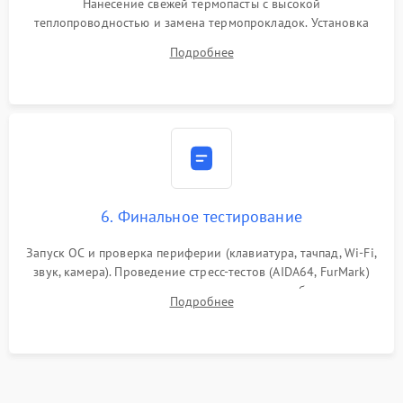
Нанесение свежей термопасты с высокой
теплопроводностью и замена термопрокладок. Установка
системы охлаждения, подключение всех внутренних
Подробнее
шлейфов, модулей памяти и накопителей. Предварительная
сборка корпуса.
6. Финальное тестирование
Запуск ОС и проверка периферии (клавиатура, тачпад, Wi-Fi,
звук, камера). Проведение стресс-тестов (AIDA64, FurMark)
для контроля температурного режима и стабильности
Подробнее
системы под пиковой нагрузкой.