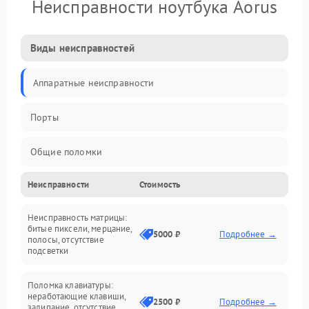
Неисправности ноутбука Aorus
Виды неисправностей
Аппаратные неисправности
Порты
Общие поломки
Неисправности
Стоимость
Устройства
Неисправность матрицы:
Программные ошибки
битые пиксели, мерцание,
5000 ₽
Подробнее →
полосы, отсутствие
подсветки
Электрические и системные сбои
Поломка клавиатуры:
Интерфейсные проблемы
неработающие клавиши,
2500 ₽
Подробнее →
залипание, отсутствие