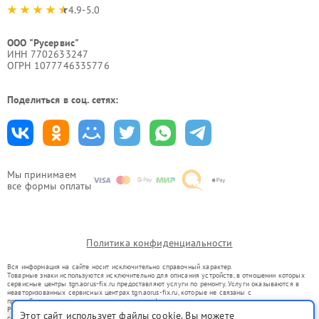
4.9-5.0
ООО "Русервис"
ИНН 7702633247
ОГРН 1077746335776
Поделиться в соц. сетях:
Мы принимаем
все формы оплаты
Политика конфиденциальности
Вся информация на сайте носит исключительно справочный характер.
Товарные знаки используются исключительно для описания устройств, в отношении которых
сервисные центры tgn.aorus-fix.ru предоставляют услуги по ремонту. Услуги оказываются в
неавторизованных сервисных центрах tgn.aorus-fix.ru, которые не связаны с
правообладателями товарных знаков или их официальными представителями.
Ремонт осуществляется для устройств, уже введенных в гражданский оборот в соответствии
Этот сайт использует файлы cookie. Вы можете
со статьей 1487 ГК РФ.