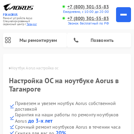
+7 (800) 301-55-83
Ежедневно, с 10:00 до 20:00
FIX-AORUS
+7 (800) 301-55-83
Ремонт устройств Aorus
Специализированный
Звонок бесплатный по РФ
cервисный центр г.
Таганрог
Мы ремонтируем
Позвонить
нроге
Ноутбук Aorus настройка ос
Настройка ОС на ноутбуке Aorus в
Таганроге
Привезем и увезем ноутбук Aorus собственной
доставкой
Гарантия на наши работы по ремонту ноутбуков
до 3-х лет
Aorus
Срочный ремонт ноутбуков Aorus в течении часа
20%
Скидка для вас до