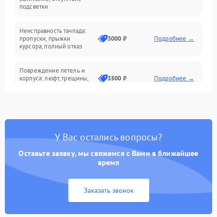
подсветки
Батарея
Неисправность тачпада:
Сеть и интернет
пропуски, прыжки
3000 ₽
Подробнее →
курсора, полный отказ
Система охлаждения
Повреждение петель и
корпуса: люфт, трещины,
3500 ₽
Подробнее →
деформация
Проблемы аккумулятора:
быстрая разрядка,
2500 ₽
Подробнее →
невозможность зарядки,
вздутие
У Вас остались вопросы?
Оставьте заявку, мы свяжемся с Вами в ближайшее
Неисправность зарядного
время
устройства или разъёма
2000 ₽
Подробнее →
питания
Заказать звонок
Перегрев из‑за пыли,
износа термопасты или
2500 ₽
Подробнее →
неисправности кулера