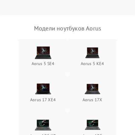
Выход из строя SSD или
HDD: медленная загрузка,
3000 ₽
Подробнее →
ошибки чтения,
пропадание диска
Модели ноутбуков Aorus
Неисправность
оперативной памяти:
2000 ₽
Подробнее →
вылеты приложений,
синие экраны
Aorus 5 SE4
Aorus 5 KE4
Проблемы Wi‑Fi или
2500 ₽
Подробнее →
Bluetooth модулей
Aorus 17 XE4
Aorus 17X