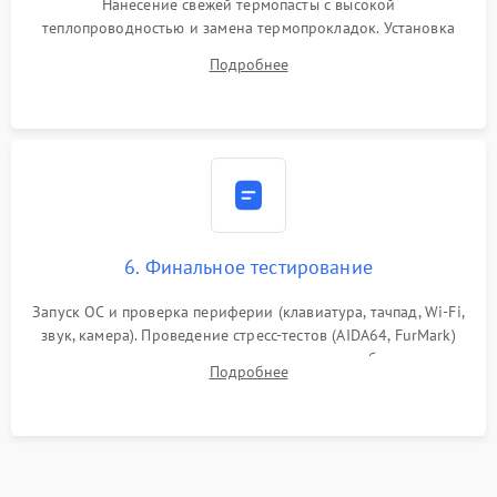
Нанесение свежей термопасты с высокой
теплопроводностью и замена термопрокладок. Установка
системы охлаждения, подключение всех внутренних
Подробнее
шлейфов, модулей памяти и накопителей. Предварительная
сборка корпуса.
6. Финальное тестирование
Запуск ОС и проверка периферии (клавиатура, тачпад, Wi-Fi,
звук, камера). Проведение стресс-тестов (AIDA64, FurMark)
для контроля температурного режима и стабильности
Подробнее
системы под пиковой нагрузкой.