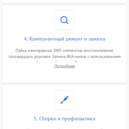
4. Компонентный ремонт и замена
Пайка неисправных SMD-элементов, восстановление
токоведущих дорожек. Замена BGA-чипов с использованием
инфракрасной паяльной станции. Прошивка микросхемы
Подробнее
BIOS или замена поврежденных портов USB
5. Сборка и профилактика