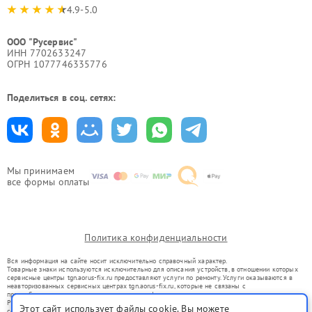
4.9-5.0
ООО "Русервис"
ИНН 7702633247
ОГРН 1077746335776
Поделиться в соц. сетях:
Мы принимаем
все формы оплаты
Политика конфиденциальности
Вся информация на сайте носит исключительно справочный характер.
Товарные знаки используются исключительно для описания устройств, в отношении которых
сервисные центры tgn.aorus-fix.ru предоставляют услуги по ремонту. Услуги оказываются в
неавторизованных сервисных центрах tgn.aorus-fix.ru, которые не связаны с
правообладателями товарных знаков или их официальными представителями.
Ремонт осуществляется для устройств, уже введенных в гражданский оборот в соответствии
Этот сайт использует файлы cookie. Вы можете
со статьей 1487 ГК РФ.