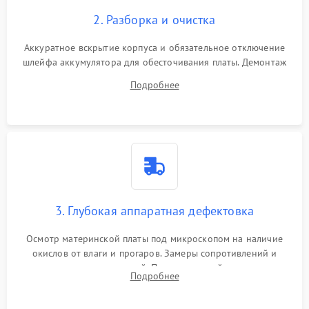
2. Разборка и очистка
Аккуратное вскрытие корпуса и обязательное отключение
шлейфа аккумулятора для обесточивания платы. Демонтаж
системы охлаждения, очистка кулера от пыли и удаление
Подробнее
высохшей термопасты с кристаллов чипов.
3. Глубокая аппаратная дефектовка
Осмотр материнской платы под микроскопом на наличие
окислов от влаги и прогаров. Замеры сопротивлений и
дежурных напряжений. Проверка цепей питания,
Подробнее
мультиконтроллера, процессора и видеочипа.