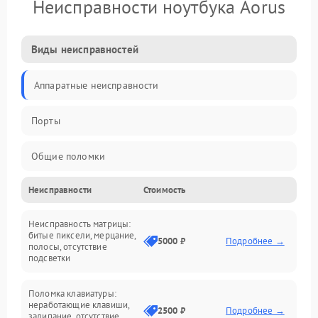
Неисправности ноутбука Aorus
Виды неисправностей
Аппаратные неисправности
Порты
Общие поломки
Неисправности
Стоимость
Устройства
Неисправность матрицы:
Программные ошибки
битые пиксели, мерцание,
5000 ₽
Подробнее →
полосы, отсутствие
подсветки
Электрические и системные сбои
Поломка клавиатуры:
Интерфейсные проблемы
неработающие клавиши,
2500 ₽
Подробнее →
залипание, отсутствие