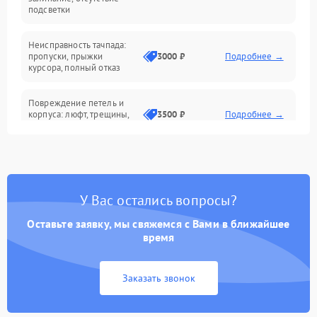
подсветки
Батарея
Неисправность тачпада:
Сеть и интернет
пропуски, прыжки
3000 ₽
Подробнее →
курсора, полный отказ
Система охлаждения
Повреждение петель и
корпуса: люфт, трещины,
3500 ₽
Подробнее →
деформация
Проблемы аккумулятора:
быстрая разрядка,
2500 ₽
Подробнее →
невозможность зарядки,
вздутие
У Вас остались вопросы?
Оставьте заявку, мы свяжемся с Вами в ближайшее
Неисправность зарядного
время
устройства или разъёма
2000 ₽
Подробнее →
питания
Заказать звонок
Перегрев из‑за пыли,
износа термопасты или
2500 ₽
Подробнее →
неисправности кулера