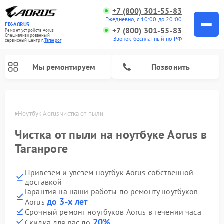
+7 (800) 301-55-83
Ежедневно, с 10:00 до 20:00
FIX-AORUS
+7 (800) 301-55-83
Ремонт устройств Aorus
Специализированный
Звонок бесплатный по РФ
cервисный центр г.
Таганрог
Мы ремонтируем
Позвонить
нроге
Ноутбук Aorus чистка от пыли
Чистка от пыли на ноутбуке Aorus в
Таганроге
Привезем и увезем ноутбук Aorus собственной
доставкой
Гарантия на наши работы по ремонту ноутбуков
до 3-х лет
Aorus
Срочный ремонт ноутбуков Aorus в течении часа
20%
Скидка для вас до