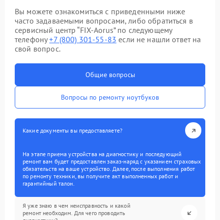
Вы можете ознакомиться с приведенными ниже
часто задаваемыми вопросами, либо обратиться в
сервисный центр “FIX-Aorus” по следующему
телефону
+7 (800) 301-55-83
если не нашли ответ на
свой вопрос.
Общие вопросы
Вопросы по ремонту ноутбуков
Какие документы вы предоставляете?
На этапе приема устройства на диагностику и последующий
ремонт вам будет предоставлен заказ-наряд с указанием страховых
обязательств на ваше устройство. Далее, после выполнения работ
по ремонту техники, вы получите акт выполненных работ и
гарантийный талон.
Я уже знаю в чем неисправность и какой
ремонт необходим. Для чего проводить