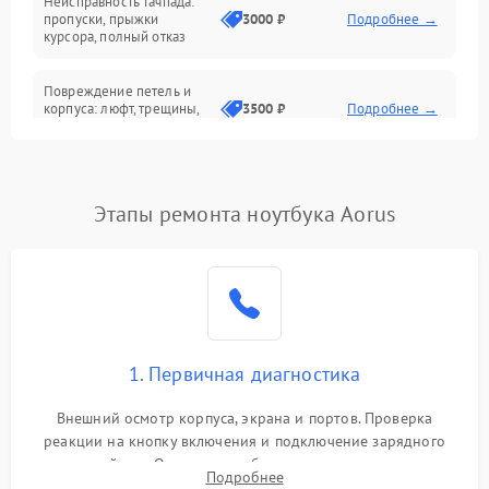
Неисправность тачпада:
Сеть и интернет
пропуски, прыжки
3000 ₽
Подробнее →
курсора, полный отказ
Система охлаждения
Повреждение петель и
корпуса: люфт, трещины,
3500 ₽
Подробнее →
деформация
Проблемы аккумулятора:
быстрая разрядка,
2500 ₽
Подробнее →
Этапы ремонта ноутбука Aorus
невозможность зарядки,
вздутие
Неисправность зарядного
устройства или разъёма
2000 ₽
Подробнее →
питания
1. Первичная диагностика
Перегрев из‑за пыли,
износа термопасты или
2500 ₽
Подробнее →
неисправности кулера
Внешний осмотр корпуса, экрана и портов. Проверка
реакции на кнопку включения и подключение зарядного
устройства. Оценка потребления тока с помощью
Выход из строя SSD или
Подробнее
HDD: медленная загрузка,
лабораторного блока питания для локализации проблемы.