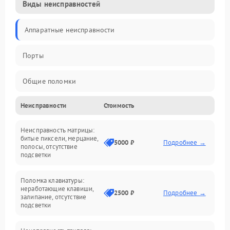
Виды неисправностей
Аппаратные неисправности
Порты
Общие поломки
Неисправности
Стоимость
Устройства
Неисправность матрицы:
Программные ошибки
битые пиксели, мерцание,
5000 ₽
Подробнее →
полосы, отсутствие
подсветки
Электрические и системные сбои
Поломка клавиатуры:
Интерфейсные проблемы
неработающие клавиши,
2500 ₽
Подробнее →
залипание, отсутствие
подсветки
Батарея