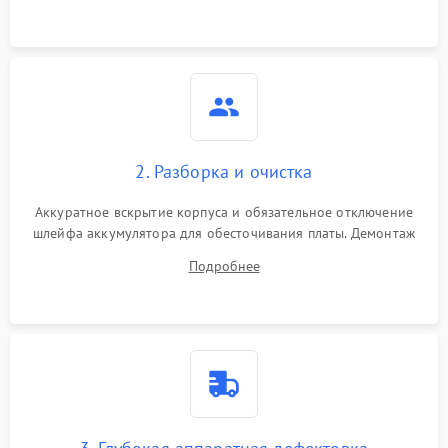
3000 ₽
Подробнее →
ошибки чтения,
пропадание диска
Неисправность
оперативной памяти:
2000 ₽
Подробнее →
вылеты приложений,
синие экраны
2. Разборка и очистка
Проблемы Wi‑Fi или
2500 ₽
Подробнее →
Bluetooth модулей
Аккуратное вскрытие корпуса и обязательное отключение
шлейфа аккумулятора для обесточивания платы. Демонтаж
системы охлаждения, очистка кулера от пыли и удаление
Подробнее
высохшей термопасты с кристаллов чипов.