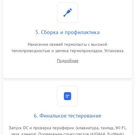
5. Сборка и профилактика
Нанесение свежей термопасты с высокой
теплопроводностью и замена термопрокладок. Установка
системы охлаждения, подключение всех внутренних
Подробнее
шлейфов, модулей памяти и накопителей. Предварительная
сборка корпуса.
6. Финальное тестирование
Запуск ОС и проверка периферии (клавиатура, тачпад, Wi-Fi,
звук, камера). Проведение стресс-тестов (AIDA64, FurMark)