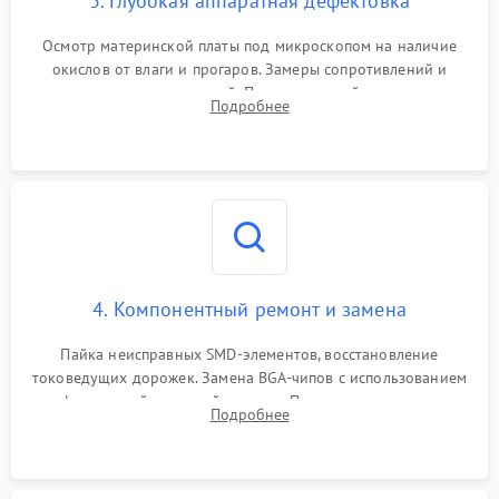
3. Глубокая аппаратная дефектовка
Осмотр материнской платы под микроскопом на наличие
окислов от влаги и прогаров. Замеры сопротивлений и
дежурных напряжений. Проверка цепей питания,
Подробнее
мультиконтроллера, процессора и видеочипа.
4. Компонентный ремонт и замена
Пайка неисправных SMD-элементов, восстановление
токоведущих дорожек. Замена BGA-чипов с использованием
инфракрасной паяльной станции. Прошивка микросхемы
Подробнее
BIOS или замена поврежденных портов USB