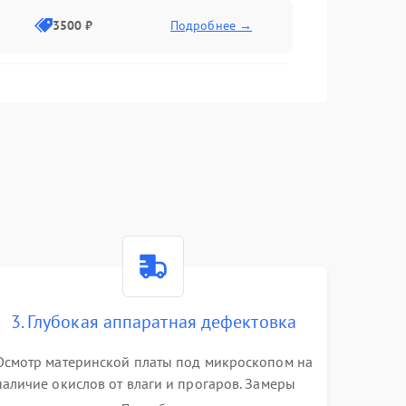
3500 ₽
Подробнее →
2500 ₽
Подробнее →
2000 ₽
Подробнее →
2500 ₽
Подробнее →
3. Глубокая аппаратная дефектовка
3000 ₽
Подробнее →
Осмотр материнской платы под микроскопом на
наличие окислов от влаги и прогаров. Замеры
2000 ₽
Подробнее →
сопротивлений и дежурных напряжений.