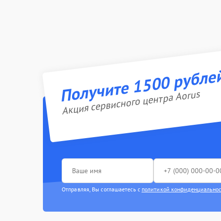
Получите 1500 рубле
Акция сервисного центра Aorus
Отправляя, Вы соглашаетесь с
политикой конфиденциально