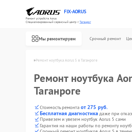
FIX-AORUS
Ремонт устройств Aorus
Специализированный cервисный центр г.
Таганрог
Мы ремонтируем
Срочный ремонт
Це
в Aorus в Таганроге
Ремонт ноутбука Aorus 5 в Таганроге
Ремонт ноутбука Aor
Ремонт материнских плат Aorus
Таганроге
от 275 руб.
Стоимость ремонта
Бесплатная диагностика
даже при отказ
Привезем и увезем ноутбук Aorus 5 сами
Гарантия на наши работы по ремонту ноутб
Срочный ремонт ноутбуков Aorus 5 в течен