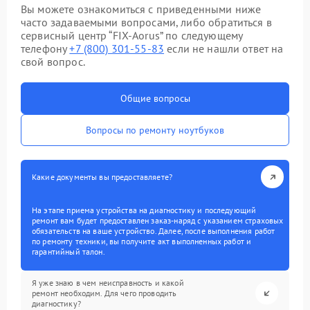
Вы можете ознакомиться с приведенными ниже
часто задаваемыми вопросами, либо обратиться в
сервисный центр “FIX-Aorus” по следующему
телефону
+7 (800) 301-55-83
если не нашли ответ на
свой вопрос.
Общие вопросы
Вопросы по ремонту ноутбуков
Какие документы вы предоставляете?
На этапе приема устройства на диагностику и последующий
ремонт вам будет предоставлен заказ-наряд с указанием страховых
обязательств на ваше устройство. Далее, после выполнения работ
по ремонту техники, вы получите акт выполненных работ и
гарантийный талон.
Я уже знаю в чем неисправность и какой
ремонт необходим. Для чего проводить
диагностику?