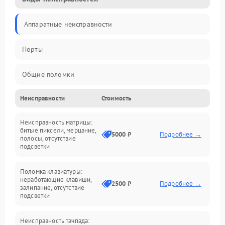
Аппаратные неисправности
Порты
Общие поломки
Неисправности
Стоимость
Устройства
Неисправность матрицы:
Программные ошибки
битые пиксели, мерцание,
5000 ₽
Подробнее →
полосы, отсутствие
подсветки
Электрические и системные сбои
Поломка клавиатуры:
Интерфейсные проблемы
неработающие клавиши,
2500 ₽
Подробнее →
залипание, отсутствие
подсветки
Батарея
Неисправность тачпада: