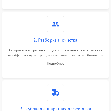
ошибки чтения,
пропадание диска
Неисправность
оперативной памяти:
2000 ₽
Подробнее →
вылеты приложений,
синие экраны
2. Разборка и очистка
Проблемы Wi‑Fi или
2500 ₽
Подробнее →
Bluetooth модулей
Аккуратное вскрытие корпуса и обязательное отключение
шлейфа аккумулятора для обесточивания платы. Демонтаж
системы охлаждения, очистка кулера от пыли и удаление
Подробнее
высохшей термопасты с кристаллов чипов.
3. Глубокая аппаратная дефектовка