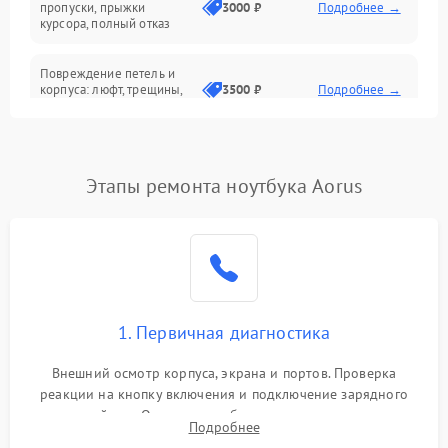
Сеть и интернет
пропуски, прыжки
3000 ₽
Подробнее →
курсора, полный отказ
Система охлаждения
Повреждение петель и
корпуса: люфт, трещины,
3500 ₽
Подробнее →
деформация
Проблемы аккумулятора:
быстрая разрядка,
2500 ₽
Подробнее →
Этапы ремонта ноутбука Aorus
невозможность зарядки,
вздутие
Неисправность зарядного
устройства или разъёма
2000 ₽
Подробнее →
питания
1. Первичная диагностика
Перегрев из‑за пыли,
износа термопасты или
2500 ₽
Подробнее →
неисправности кулера
Внешний осмотр корпуса, экрана и портов. Проверка
реакции на кнопку включения и подключение зарядного
устройства. Оценка потребления тока с помощью
Выход из строя SSD или
Подробнее
HDD: медленная загрузка,
лабораторного блока питания для локализации проблемы.
3000 ₽
Подробнее →