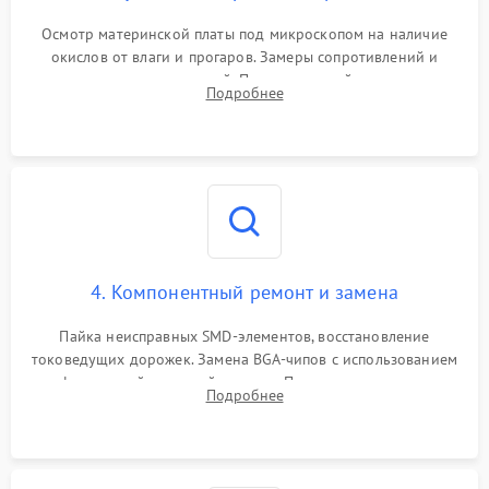
Осмотр материнской платы под микроскопом на наличие
окислов от влаги и прогаров. Замеры сопротивлений и
дежурных напряжений. Проверка цепей питания,
Подробнее
мультиконтроллера, процессора и видеочипа.
4. Компонентный ремонт и замена
Пайка неисправных SMD-элементов, восстановление
токоведущих дорожек. Замена BGA-чипов с использованием
инфракрасной паяльной станции. Прошивка микросхемы
Подробнее
BIOS или замена поврежденных портов USB