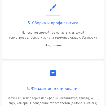
5. Сборка и профилактика
Нанесение свежей термопасты с высокой
теплопроводностью и замена термопрокладок. Установка
системы охлаждения, подключение всех внутренних
Подробнее
шлейфов, модулей памяти и накопителей. Предварительная
сборка корпуса.
6. Финальное тестирование
Запуск ОС и проверка периферии (клавиатура, тачпад, Wi-Fi,
звук, камера). Проведение стресс-тестов (AIDA64, FurMark)