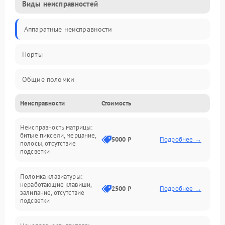
Виды неисправностей
Аппаратные неисправности
Порты
Общие поломки
Неисправности
Стоимость
Устройства
Неисправность матрицы:
Программные ошибки
битые пиксели, мерцание,
5000 ₽
Подробнее →
полосы, отсутствие
подсветки
Электрические и системные сбои
Поломка клавиатуры:
Интерфейсные проблемы
неработающие клавиши,
2500 ₽
Подробнее →
залипание, отсутствие
подсветки
Батарея