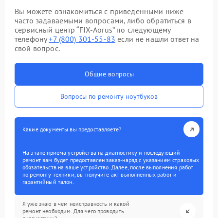
Вы можете ознакомиться с приведенными ниже
часто задаваемыми вопросами, либо обратиться в
сервисный центр “FIX-Aorus” по следующему
телефону
+7 (800) 301-55-83
если не нашли ответ на
свой вопрос.
Общие вопросы
Вопросы по ремонту ноутбуков
Какие документы вы предоставляете?
На этапе приема устройства на диагностику и последующий
ремонт вам будет предоставлен заказ-наряд с указанием страховых
обязательств на ваше устройство. Далее, после выполнения работ
по ремонту техники, вы получите акт выполненных работ и
гарантийный талон.
Я уже знаю в чем неисправность и какой
ремонт необходим. Для чего проводить