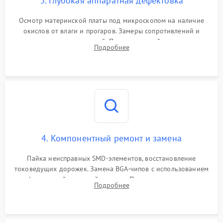
3. Глубокая аппаратная дефектовка
Осмотр материнской платы под микроскопом на наличие
окислов от влаги и прогаров. Замеры сопротивлений и
дежурных напряжений. Проверка цепей питания,
Подробнее
мультиконтроллера, процессора и видеочипа.
4. Компонентный ремонт и замена
Пайка неисправных SMD-элементов, восстановление
токоведущих дорожек. Замена BGA-чипов с использованием
инфракрасной паяльной станции. Прошивка микросхемы
Подробнее
BIOS или замена поврежденных портов USB