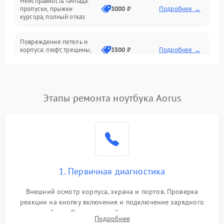
Неисправность тачпада:
Сеть и интернет
пропуски, прыжки
3000 ₽
Подробнее →
курсора, полный отказ
Система охлаждения
Повреждение петель и
корпуса: люфт, трещины,
3500 ₽
Подробнее →
деформация
Проблемы аккумулятора:
быстрая разрядка,
2500 ₽
Подробнее →
Этапы ремонта ноутбука Aorus
невозможность зарядки,
вздутие
Неисправность зарядного
устройства или разъёма
2000 ₽
Подробнее →
питания
1. Первичная диагностика
Перегрев из‑за пыли,
износа термопасты или
2500 ₽
Подробнее →
неисправности кулера
Внешний осмотр корпуса, экрана и портов. Проверка
реакции на кнопку включения и подключение зарядного
устройства. Оценка потребления тока с помощью
Выход из строя SSD или
Подробнее
HDD: медленная загрузка,
лабораторного блока питания для локализации проблемы.