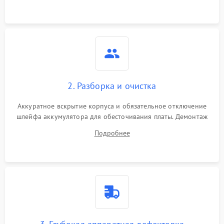
3000 ₽
Подробнее →
ошибки чтения,
пропадание диска
Неисправность
оперативной памяти:
2000 ₽
Подробнее →
вылеты приложений,
синие экраны
2. Разборка и очистка
Проблемы Wi‑Fi или
2500 ₽
Подробнее →
Bluetooth модулей
Аккуратное вскрытие корпуса и обязательное отключение
шлейфа аккумулятора для обесточивания платы. Демонтаж
системы охлаждения, очистка кулера от пыли и удаление
Подробнее
высохшей термопасты с кристаллов чипов.