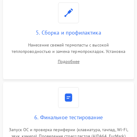
5. Сборка и профилактика
Нанесение свежей термопасты с высокой
теплопроводностью и замена термопрокладок. Установка
системы охлаждения, подключение всех внутренних
Подробнее
шлейфов, модулей памяти и накопителей. Предварительная
сборка корпуса.
6. Финальное тестирование
Запуск ОС и проверка периферии (клавиатура, тачпад, Wi-Fi,
звук, камера). Проведение стресс-тестов (AIDA64, FurMark)