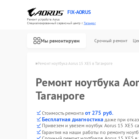
FIX-AORUS
Ремонт устройств Aorus
Специализированный cервисный центр г.
Таганрог
Мы ремонтируем
Срочный ремонт
Це
в Aorus в Таганроге
Ремонт ноутбука Aorus 15 XE5 в Таганроге
Ремонт ноутбука Aor
Ремонт материнских плат Aorus
Таганроге
от 275 руб.
Стоимость ремонта
Бесплатная диагностика
даже при отказ
Привезем и увезем ноутбук Aorus 15 XE5 с
Гарантия на наши работы по ремонту ноут
Срочный ремонт ноутбуков Aorus 15 XE5 в 