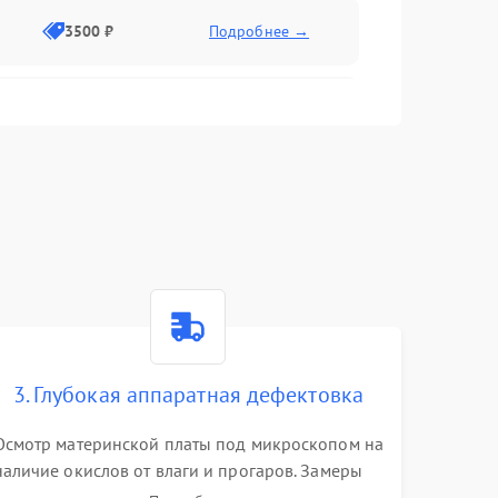
3500 ₽
Подробнее →
2500 ₽
Подробнее →
2000 ₽
Подробнее →
2500 ₽
Подробнее →
3. Глубокая аппаратная дефектовка
3000 ₽
Подробнее →
Осмотр материнской платы под микроскопом на
наличие окислов от влаги и прогаров. Замеры
2000 ₽
Подробнее →
сопротивлений и дежурных напряжений.