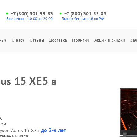
+7 (800) 301-55-83
+7 (800) 301-55-83
Ежедневно, с 10:00 до 20:00
Звонок бесплатный по РФ
ны
О нас
Отзывы
Доставка
Гарантии
Акции и скидки
Зая
us 15 XE5 в
е
ами
до 3-х лет
буков Aorus 15 XE5
течении часа