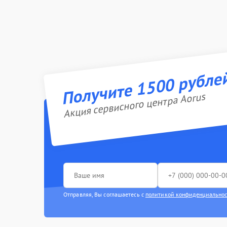
Получите 1500 рубле
Акция сервисного центра Aorus
Отправляя, Вы соглашаетесь с
политикой конфиденциально