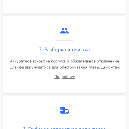
3000 ₽
Подробнее →
ошибки чтения,
пропадание диска
Неисправность
оперативной памяти:
2000 ₽
Подробнее →
вылеты приложений,
синие экраны
2. Разборка и очистка
Проблемы Wi‑Fi или
2500 ₽
Подробнее →
Bluetooth модулей
Аккуратное вскрытие корпуса и обязательное отключение
шлейфа аккумулятора для обесточивания платы. Демонтаж
системы охлаждения, очистка кулера от пыли и удаление
Подробнее
высохшей термопасты с кристаллов чипов.