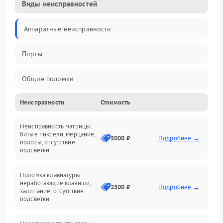
Виды неисправностей
Аппаратные неисправности
Порты
Общие поломки
Неисправности
Стоимость
Устройства
Неисправность матрицы:
Программные ошибки
битые пиксели, мерцание,
5000 ₽
Подробнее →
полосы, отсутствие
подсветки
Электрические и системные сбои
Поломка клавиатуры:
Интерфейсные проблемы
неработающие клавиши,
2500 ₽
Подробнее →
залипание, отсутствие
подсветки
Батарея