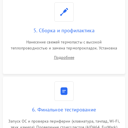
5. Сборка и профилактика
Нанесение свежей термопасты с высокой
теплопроводностью и замена термопрокладок. Установка
системы охлаждения, подключение всех внутренних
Подробнее
шлейфов, модулей памяти и накопителей. Предварительная
сборка корпуса.
6. Финальное тестирование
Запуск ОС и проверка периферии (клавиатура, тачпад, Wi-Fi,
звук, камера). Проведение стресс-тестов (AIDA64, FurMark)