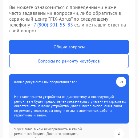
Вы можете ознакомиться с приведенными ниже
часто задаваемыми вопросами, либо обратиться в
сервисный центр “FIX-Aorus” по следующему
телефону
+7 (800) 301-55-83
если не нашли ответ на
свой вопрос.
Общие вопросы
Вопросы по ремонту ноутбуков
Какие документы вы предоставляете?
На этапе приема устройства на диагностику и последующий
ремонт вам будет предоставлен заказ-наряд с указанием страховых
обязательств на ваше устройство. Далее, после выполнения работ
по ремонту техники, вы получите акт выполненных работ и
гарантийный талон.
Я уже знаю в чем неисправность и какой
ремонт необходим. Для чего проводить