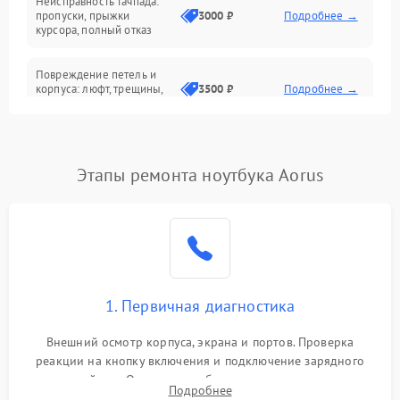
Неисправность тачпада:
Сеть и интернет
пропуски, прыжки
3000 ₽
Подробнее →
курсора, полный отказ
Система охлаждения
Повреждение петель и
корпуса: люфт, трещины,
3500 ₽
Подробнее →
деформация
Проблемы аккумулятора:
быстрая разрядка,
2500 ₽
Подробнее →
Этапы ремонта ноутбука Aorus
невозможность зарядки,
вздутие
Неисправность зарядного
устройства или разъёма
2000 ₽
Подробнее →
питания
1. Первичная диагностика
Перегрев из‑за пыли,
износа термопасты или
2500 ₽
Подробнее →
неисправности кулера
Внешний осмотр корпуса, экрана и портов. Проверка
реакции на кнопку включения и подключение зарядного
устройства. Оценка потребления тока с помощью
Выход из строя SSD или
Подробнее
HDD: медленная загрузка,
лабораторного блока питания для локализации проблемы.