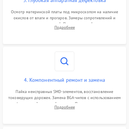
3. Глубокая аппаратная дефектовка
Осмотр материнской платы под микроскопом на наличие
окислов от влаги и прогаров. Замеры сопротивлений и
дежурных напряжений. Проверка цепей питания,
Подробнее
мультиконтроллера, процессора и видеочипа.
4. Компонентный ремонт и замена
Пайка неисправных SMD-элементов, восстановление
токоведущих дорожек. Замена BGA-чипов с использованием
инфракрасной паяльной станции. Прошивка микросхемы
Подробнее
BIOS или замена поврежденных портов USB