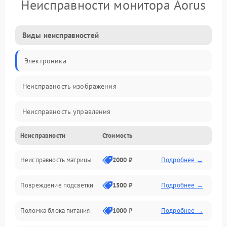
Неисправности монитора Aorus
Виды неисправностей
Электроника
Неисправность изображения
Неисправность управления
Неисправности
Стоимость
Неисправность интерфейсов
Неисправность матрицы
2000 ₽
Подробнее →
Прочие неисправности
Повреждение подсветки
1500 ₽
Подробнее →
Неисправность звука
Поломка блока питания
1000 ₽
Подробнее →
Механические повреждения