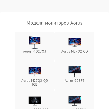
Неисправность системы
защиты от короткого
1000 ₽
Подробнее →
замыкания
Модели мониторов Aorus
Повреждение системы
1000 ₽
Подробнее →
защиты от перегрева
Неисправность системы
защиты от
1000 ₽
Подробнее →
Aorus MO27Q3
Aorus M27Q2 QD
перенапряжения
Неисправность системы
1000 ₽
Подробнее →
защиты от замыкания
Повреждение системы
Aorus M27Q2 QD
Aorus G25F2
1000 ₽
Подробнее →
защиты от перегрузок
ICE
Неисправность системы
1000 ₽
Подробнее →
защиты от перегрева