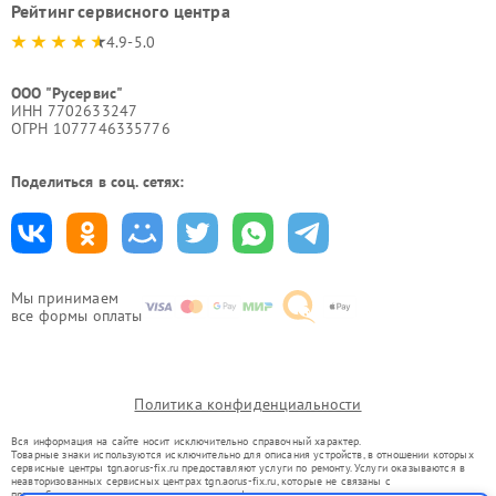
Рейтинг сервисного центра
4.9-5.0
ООО "Русервис"
ИНН 7702633247
ОГРН 1077746335776
Поделиться в соц. сетях:
Мы принимаем
все формы оплаты
Политика конфиденциальности
Вся информация на сайте носит исключительно справочный характер.
Товарные знаки используются исключительно для описания устройств, в отношении которых
сервисные центры tgn.aorus-fix.ru предоставляют услуги по ремонту. Услуги оказываются в
неавторизованных сервисных центрах tgn.aorus-fix.ru, которые не связаны с
правообладателями товарных знаков или их официальными представителями.