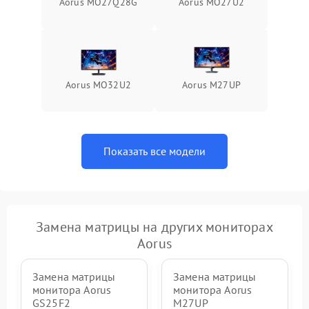
Aorus MO27Q28G
Aorus MO27U2
Поломка системы защиты
1000 ₽
Подробнее →
от перенапряжения
Поломка системы защиты
1000 ₽
Подробнее →
от замыкания
Aorus MO32U2
Aorus M27UP
Показать все модели
Замена матрицы на других мониторах
Aorus
Замена матрицы
Замена матрицы
монитора Aorus
монитора Aorus
GS25F2
M27UP