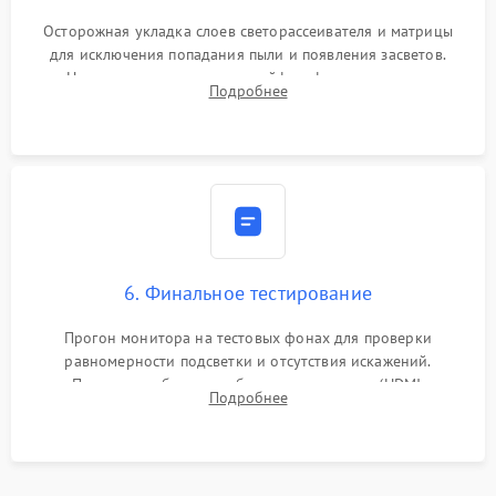
Осторожная укладка слоев светорассеивателя и матрицы
для исключения попадания пыли и появления засветов.
Надежное подключение шлейфов, фиксация плат и
Подробнее
аккуратное защелкивание пластикового корпуса монитора.
6. Финальное тестирование
Прогон монитора на тестовых фонах для проверки
равномерности подсветки и отсутствия искажений.
Проверка работоспособности всех портов (HDMI,
Подробнее
DisplayPort, VGA) и кнопок управления под нагрузкой в
течение пары часов.