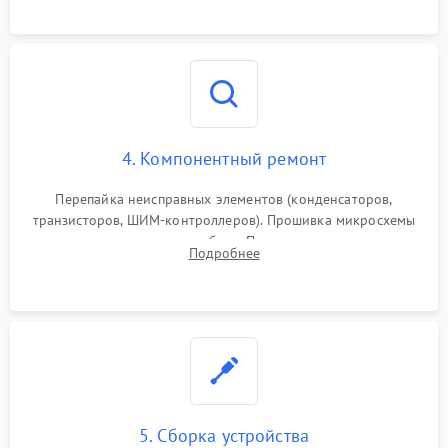
4. Компонентный ремонт
Перепайка неисправных элементов (конденсаторов,
транзисторов, ШИМ-контроллеров). Прошивка микросхемы
памяти при программных сбоях. При поломке подсветки —
Подробнее
разборка матрицы и замена выгоревших светодиодов.
5. Сборка устройства