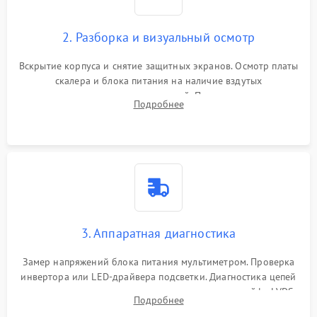
2. Разборка и визуальный осмотр
Вскрытие корпуса и снятие защитных экранов. Осмотр платы
скалера и блока питания на наличие вздутых
конденсаторов, прогаров, окислений. Проверка надежности
Подробнее
контактов и целостности шлейфов матрицы.
3. Аппаратная диагностика
Замер напряжений блока питания мультиметром. Проверка
инвертора или LED-драйвера подсветки. Диагностика цепей
питания скалера и тестирование сигналов на шлейфе LVDS
Подробнее