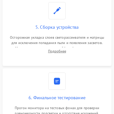
5. Сборка устройства
Осторожная укладка слоев светорассеивателя и матрицы
для исключения попадания пыли и появления засветов.
Надежное подключение шлейфов, фиксация плат и
Подробнее
аккуратное защелкивание пластикового корпуса монитора.
6. Финальное тестирование
Прогон монитора на тестовых фонах для проверки
равномерности подсветки и отсутствия искажений.