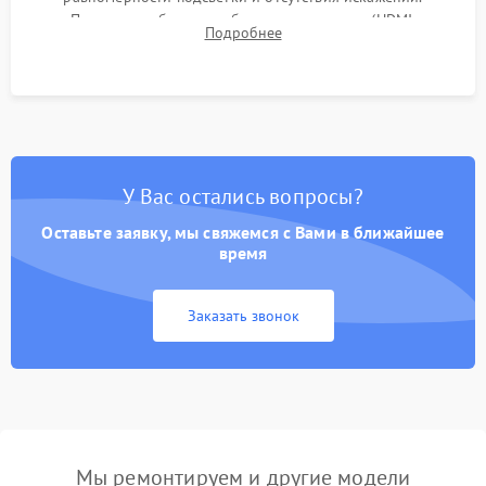
Проверка работоспособности всех портов (HDMI,
Подробнее
DisplayPort, VGA) и кнопок управления под нагрузкой в
течение пары часов.
У Вас остались вопросы?
Оставьте заявку, мы свяжемся с Вами в ближайшее
время
Заказать звонок
Мы ремонтируем и другие модели