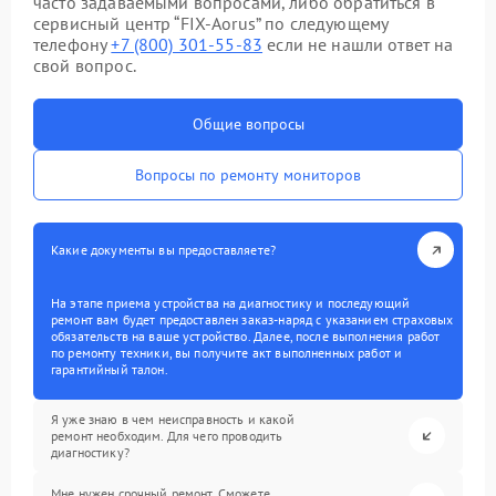
часто задаваемыми вопросами, либо обратиться в
сервисный центр “FIX-Aorus” по следующему
телефону
+7 (800) 301-55-83
если не нашли ответ на
свой вопрос.
Общие вопросы
Вопросы по ремонту мониторов
Какие документы вы предоставляете?
На этапе приема устройства на диагностику и последующий
ремонт вам будет предоставлен заказ-наряд с указанием страховых
обязательств на ваше устройство. Далее, после выполнения работ
по ремонту техники, вы получите акт выполненных работ и
гарантийный талон.
Я уже знаю в чем неисправность и какой
ремонт необходим. Для чего проводить
диагностику?
Мне нужен срочный ремонт. Сможете