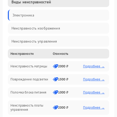
Виды неисправностей
Электроника
Неисправность изображения
Неисправность управления
Неисправности
Стоимость
Неисправность интерфейсов
Неисправность матрицы
2000 ₽
Подробнее →
Прочие неисправности
Повреждение подсветки
1500 ₽
Подробнее →
Неисправность звука
Поломка блока питания
1000 ₽
Подробнее →
Механические повреждения
Неисправность платы
2000 ₽
Подробнее →
управления