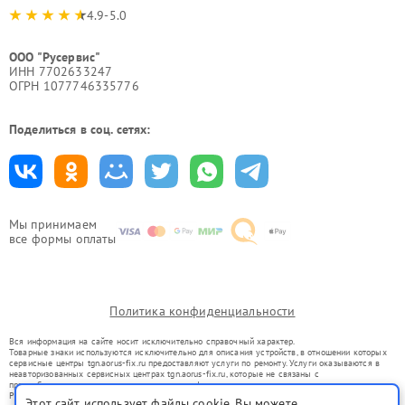
4.9-5.0
ООО "Русервис"
ИНН 7702633247
ОГРН 1077746335776
Поделиться в соц. сетях:
Мы принимаем
все формы оплаты
Политика конфиденциальности
Вся информация на сайте носит исключительно справочный характер.
Товарные знаки используются исключительно для описания устройств, в отношении которых
сервисные центры tgn.aorus-fix.ru предоставляют услуги по ремонту. Услуги оказываются в
неавторизованных сервисных центрах tgn.aorus-fix.ru, которые не связаны с
правообладателями товарных знаков или их официальными представителями.
Ремонт осуществляется для устройств, уже введенных в гражданский оборот в соответствии
Этот сайт использует файлы cookie. Вы можете