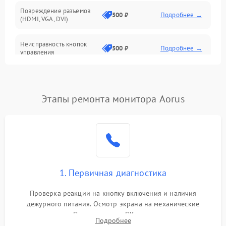
Повреждение разъемов
500 ₽
Подробнее →
(HDMI, VGA, DVI)
Неисправность кнопок
500 ₽
Подробнее →
управления
Поломка инвертора
1500 ₽
Подробнее →
Этапы ремонта монитора Aorus
Повреждение кабеля
500 ₽
Подробнее →
питания
Неисправность системы
1000 ₽
Подробнее →
защиты от перегрузок
Поломка системы
1. Первичная диагностика
автоматического
1000 ₽
Подробнее →
отключения
Проверка реакции на кнопку включения и наличия
дежурного питания. Осмотр экрана на механические
Неисправность системы
повреждения. Подключение к ПК для оценки вывода
защиты от короткого
1000 ₽
Подробнее →
Подробнее
изображения, работы подсветки и выявления артефактов на