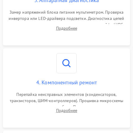
3. Аппаратная диагностика
Поломка системы защиты
1000 ₽
Подробнее →
от замыкания
Замер напряжений блока питания мультиметром. Проверка
инвертора или LED-драйвера подсветки. Диагностика цепей
питания скалера и тестирование сигналов на шлейфе LVDS
Подробнее
4. Компонентный ремонт
Перепайка неисправных элементов (конденсаторов,
транзисторов, ШИМ-контроллеров). Прошивка микросхемы
памяти при программных сбоях. При поломке подсветки —
Подробнее
разборка матрицы и замена выгоревших светодиодов.