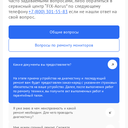
часто задаваемыми вопросами, либо обратиться в
сервисный центр “FIX-Aorus” по следующему
телефону
+7 (800) 301-55-83
если не нашли ответ на
свой вопрос.
Общие вопросы
Вопросы по ремонту мониторов
Какие документы вы предоставляете?
На этапе приема устройства на диагностику и последующий
ремонт вам будет предоставлен заказ-наряд с указанием страховых
обязательств на ваше устройство. Далее, после выполнения работ
по ремонту техники, вы получите акт выполненных работ и
гарантийный талон.
Я уже знаю в чем неисправность и какой
ремонт необходим. Для чего проводить
диагностику?
Мне нужен срочный ремонт. Сможете