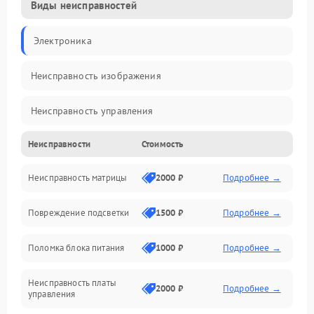
Виды неисправностей
Электроника
Неисправность изображения
Неисправность управления
Неисправности
Стоимость
Неисправность интерфейсов
Неисправность матрицы
2000 ₽
Подробнее →
Прочие неисправности
Повреждение подсветки
1500 ₽
Подробнее →
Неисправность звука
Поломка блока питания
1000 ₽
Подробнее →
Механические повреждения
Неисправность платы
2000 ₽
Подробнее →
управления