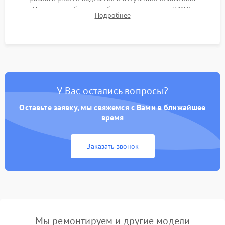
Проверка работоспособности всех портов (HDMI,
Подробнее
DisplayPort, VGA) и кнопок управления под нагрузкой в
течение пары часов.
У Вас остались вопросы?
Оставьте заявку, мы свяжемся с Вами в ближайшее
время
Заказать звонок
Мы ремонтируем и другие модели