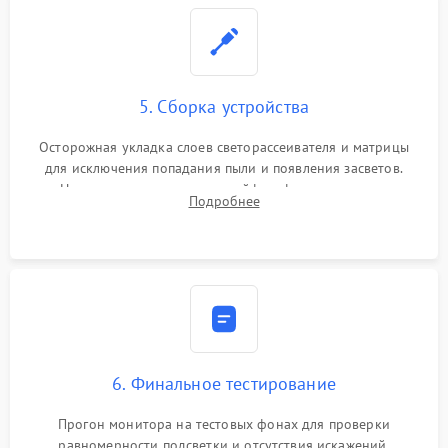
5. Сборка устройства
Осторожная укладка слоев светорассеивателя и матрицы
для исключения попадания пыли и появления засветов.
Надежное подключение шлейфов, фиксация плат и
Подробнее
аккуратное защелкивание пластикового корпуса монитора.
6. Финальное тестирование
Прогон монитора на тестовых фонах для проверки
равномерности подсветки и отсутствия искажений.