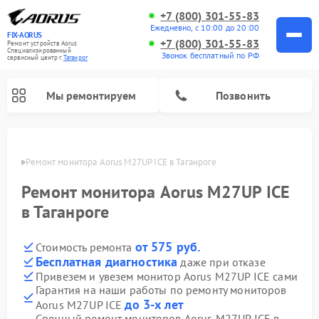
+7 (800) 301-55-83
Ежедневно, с 10:00 до 20:00
FIX-AORUS
+7 (800) 301-55-83
Ремонт устройств Aorus
Специализированный
Звонок бесплатный по РФ
cервисный центр г.
Таганрог
Мы ремонтируем
Позвонить
нроге
Ремонт монитора Aorus M27UP ICE в Таганроге
Ремонт монитора Aorus M27UP ICE
в Таганроге
от 575 руб.
Стоимость ремонта
Бесплатная диагностика
даже при отказе
Привезем и увезем монитор Aorus M27UP ICE сами
Гарантия на наши работы по ремонту мониторов
до 3-х лет
Aorus M27UP ICE
Срочный ремонт мониторов Aorus M27UP ICE в