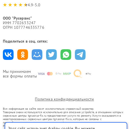
4.9-5.0
ООО "Русервис"
ИНН 7702633247
ОГРН 1077746335776
Поделиться в соц. сетях:
Мы принимаем
все формы оплаты
Политика конфиденциальности
Вся информация на сайте носит исключительно справочный характер.
Товарные знаки используются исключительно для описания устройств, в отношении которых
сервисные центры tgn.aorus-fix.ru предоставляют услуги по ремонту. Услуги оказываются в
неавторизованных сервисных центрах tgn.aorus-fix.ru, которые не связаны с
правообладателями товарных знаков или их официальными представителями.
Ремонт осуществляется для устройств, уже введенных в гражданский оборот в соответствии
Этот сайт использует файлы cookie. Вы можете