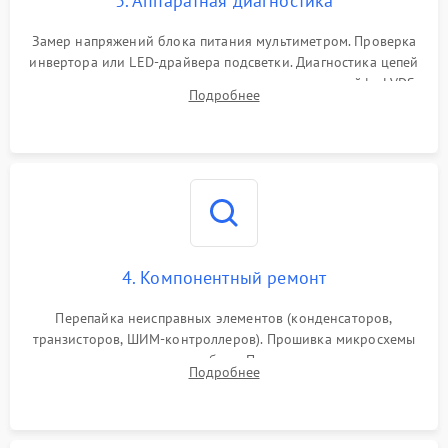
3. Аппаратная диагностика
Поломка системы защиты
1000 ₽
Подробнее →
от замыкания
Замер напряжений блока питания мультиметром. Проверка
инвертора или LED-драйвера подсветки. Диагностика цепей
питания скалера и тестирование сигналов на шлейфе LVDS
Подробнее
4. Компонентный ремонт
Перепайка неисправных элементов (конденсаторов,
транзисторов, ШИМ-контроллеров). Прошивка микросхемы
памяти при программных сбоях. При поломке подсветки —
Подробнее
разборка матрицы и замена выгоревших светодиодов.