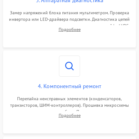
3. Аппаратная диагностика
Поломка системы защиты
1000 ₽
Подробнее →
от замыкания
Замер напряжений блока питания мультиметром. Проверка
инвертора или LED-драйвера подсветки. Диагностика цепей
питания скалера и тестирование сигналов на шлейфе LVDS
Подробнее
4. Компонентный ремонт
Перепайка неисправных элементов (конденсаторов,
транзисторов, ШИМ-контроллеров). Прошивка микросхемы
памяти при программных сбоях. При поломке подсветки —
Подробнее
разборка матрицы и замена выгоревших светодиодов.