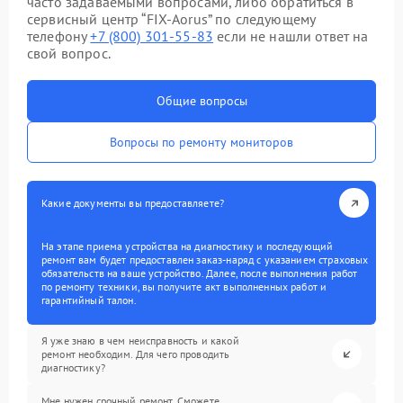
часто задаваемыми вопросами, либо обратиться в
сервисный центр “FIX-Aorus” по следующему
телефону
+7 (800) 301-55-83
если не нашли ответ на
свой вопрос.
Общие вопросы
Вопросы по ремонту мониторов
Какие документы вы предоставляете?
На этапе приема устройства на диагностику и последующий
ремонт вам будет предоставлен заказ-наряд с указанием страховых
обязательств на ваше устройство. Далее, после выполнения работ
по ремонту техники, вы получите акт выполненных работ и
гарантийный талон.
Я уже знаю в чем неисправность и какой
ремонт необходим. Для чего проводить
диагностику?
Мне нужен срочный ремонт. Сможете