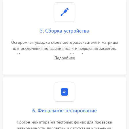
5. Сборка устройства
Осторожная укладка слоев светорассеивателя и матрицы
для исключения попадания пыли и появления засветов.
Надежное подключение шлейфов, фиксация плат и
Подробнее
аккуратное защелкивание пластикового корпуса монитора.
6. Финальное тестирование
Прогон монитора на тестовых фонах для проверки
равномерности подсветки и отсутствия искажений.