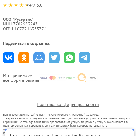
4.9-5.0
ООО "Русервис"
ИНН 7702633247
ОГРН 1077746335776
Поделиться в соц. сетях:
Мы принимаем
все формы оплаты
Политика конфиденциальности
Вся информация на сайте носит исключительно справочный характер.
Товарные знаки используются исключительно для описания устройств, в отношении которых
сервисные центры tgn.aorus-fix.ru предоставляют услуги по ремонту. Услуги оказываются в
неавторизованных сервисных центрах tgn.aorus-fix.ru, которые не связаны с
правообладателями товарных знаков или их официальными представителями.
Ремонт осуществляется для устройств, уже введенных в гражданский оборот в соответствии
Этот сайт использует файлы cookie. Вы можете