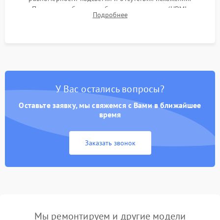
Проверка работоспособности всех портов (HDMI,
Подробнее
DisplayPort, VGA) и кнопок управления под нагрузкой в
течение пары часов.
У Вас остались вопросы?
Оставьте заявку, мы свяжемся с Вами в ближайшее
время
Заказать звонок
Мы ремонтируем и другие модели