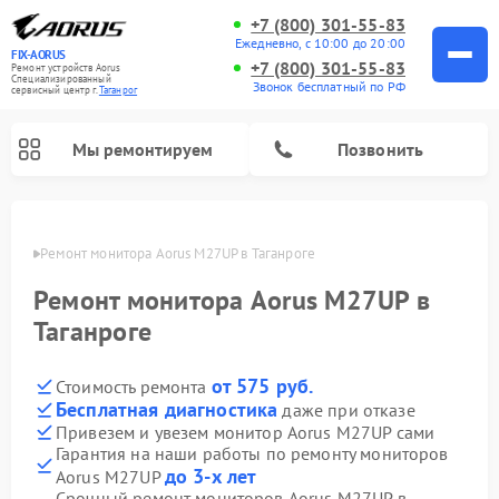
+7 (800) 301-55-83
Ежедневно, с 10:00 до 20:00
FIX-AORUS
+7 (800) 301-55-83
Ремонт устройств Aorus
Специализированный
Звонок бесплатный по РФ
cервисный центр г.
Таганрог
Мы ремонтируем
Позвонить
нроге
Ремонт монитора Aorus M27UP в Таганроге
Ремонт монитора Aorus M27UP в
Таганроге
от 575 руб.
Стоимость ремонта
Бесплатная диагностика
даже при отказе
Привезем и увезем монитор Aorus M27UP сами
Гарантия на наши работы по ремонту мониторов
до 3-х лет
Aorus M27UP
Срочный ремонт мониторов Aorus M27UP в