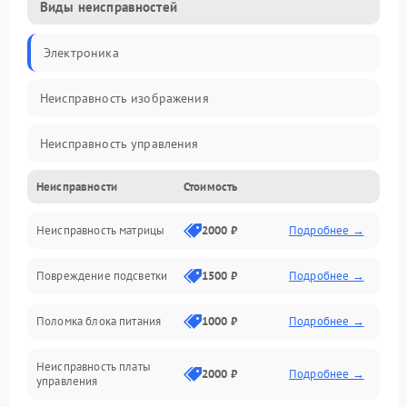
Виды неисправностей
Электроника
Неисправность изображения
Неисправность управления
Неисправности
Стоимость
Неисправность интерфейсов
Неисправность матрицы
2000 ₽
Подробнее →
Прочие неисправности
Повреждение подсветки
1500 ₽
Подробнее →
Неисправность звука
Поломка блока питания
1000 ₽
Подробнее →
Механические повреждения
Неисправность платы
2000 ₽
Подробнее →
управления