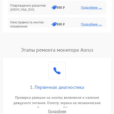
Повреждение разъемов
500 ₽
Подробнее →
(HDMI, VGA, DVI)
Неисправность кнопок
500 ₽
Подробнее →
управления
Поломка инвертора
1500 ₽
Подробнее →
Этапы ремонта монитора Aorus
Повреждение кабеля
500 ₽
Подробнее →
питания
Неисправность системы
1000 ₽
Подробнее →
защиты от перегрузок
Поломка системы
1. Первичная диагностика
автоматического
1000 ₽
Подробнее →
отключения
Проверка реакции на кнопку включения и наличия
дежурного питания. Осмотр экрана на механические
Неисправность системы
повреждения. Подключение к ПК для оценки вывода
защиты от короткого
1000 ₽
Подробнее →
Подробнее
изображения, работы подсветки и выявления артефактов на