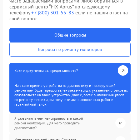
часто задаваемыми вопросами, либо обратиться в
сервисный центр “FIX-Aorus” по следующему
телефону
+7 (800) 301-55-83
если не нашли ответ на
свой вопрос.
Общие вопросы
Вопросы по ремонту мониторов
Какие документы вы предоставляете?
На этапе приема устройства на диагностику и последующий
ремонт вам будет предоставлен заказ-наряд с указанием страховых
обязательств на ваше устройство. Далее, после выполнения работ
по ремонту техники, вы получите акт выполненных работ и
гарантийный талон.
Я уже знаю в чем неисправность и какой
ремонт необходим. Для чего проводить
диагностику?
Мне нужен срочный ремонт. Сможете