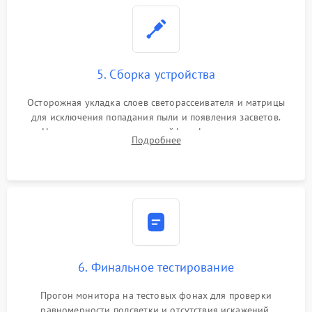
5. Сборка устройства
Осторожная укладка слоев светорассеивателя и матрицы
для исключения попадания пыли и появления засветов.
Надежное подключение шлейфов, фиксация плат и
Подробнее
аккуратное защелкивание пластикового корпуса монитора.
6. Финальное тестирование
Прогон монитора на тестовых фонах для проверки
равномерности подсветки и отсутствия искажений.