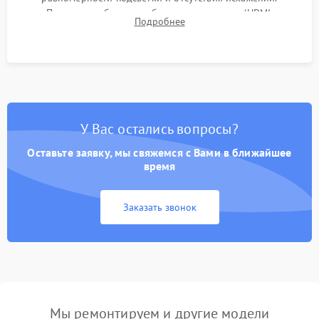
Проверка работоспособности всех портов (HDMI,
Подробнее
DisplayPort, VGA) и кнопок управления под нагрузкой в
течение пары часов.
У Вас остались вопросы?
Оставьте заявку, мы свяжемся с Вами в ближайшее
время
Заказать звонок
Мы ремонтируем и другие модели