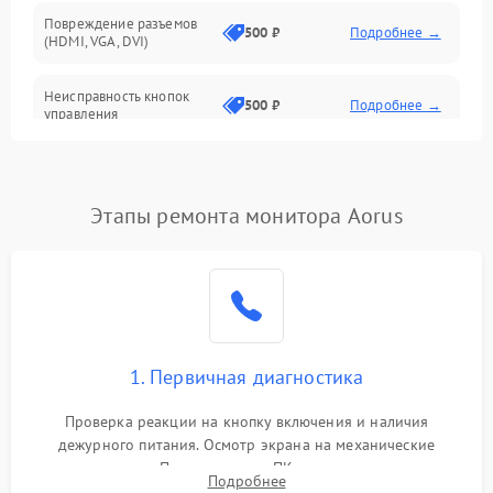
Повреждение разъемов
500 ₽
Подробнее →
(HDMI, VGA, DVI)
Неисправность кнопок
500 ₽
Подробнее →
управления
Поломка инвертора
1500 ₽
Подробнее →
Этапы ремонта монитора Aorus
Повреждение кабеля
500 ₽
Подробнее →
питания
Неисправность системы
1000 ₽
Подробнее →
защиты от перегрузок
Поломка системы
1. Первичная диагностика
автоматического
1000 ₽
Подробнее →
отключения
Проверка реакции на кнопку включения и наличия
дежурного питания. Осмотр экрана на механические
Неисправность системы
повреждения. Подключение к ПК для оценки вывода
защиты от короткого
1000 ₽
Подробнее →
Подробнее
изображения, работы подсветки и выявления артефактов на