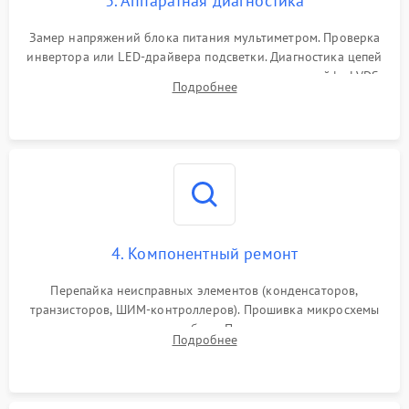
3. Аппаратная диагностика
Поломка системы защиты
1000 ₽
Подробнее →
от замыкания
Замер напряжений блока питания мультиметром. Проверка
инвертора или LED-драйвера подсветки. Диагностика цепей
питания скалера и тестирование сигналов на шлейфе LVDS
Подробнее
4. Компонентный ремонт
Перепайка неисправных элементов (конденсаторов,
транзисторов, ШИМ-контроллеров). Прошивка микросхемы
памяти при программных сбоях. При поломке подсветки —
Подробнее
разборка матрицы и замена выгоревших светодиодов.