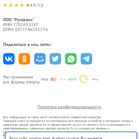
4.9-5.0
ООО "Русервис"
ИНН 7702633247
ОГРН 1077746335776
Поделиться в соц. сетях:
Мы принимаем
все формы оплаты
Политика конфиденциальности
Вся информация на сайте носит исключительно справочный характер.
Товарные знаки используются исключительно для описания устройств, в отношении которых
сервисные центры tgn.aorus-fix.ru предоставляют услуги по ремонту. Услуги оказываются в
неавторизованных сервисных центрах tgn.aorus-fix.ru, которые не связаны с
правообладателями товарных знаков или их официальными представителями.
Ремонт осуществляется для устройств, уже введенных в гражданский оборот в соответствии
Этот сайт использует файлы cookie. Вы можете