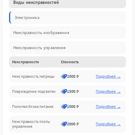
Виды неисправностей
Электроника
Неисправность изображения
Неисправность управления
Неисправности
Стоимость
Неисправность интерфейсов
Неисправность матрицы
2000 ₽
Подробнее →
Прочие неисправности
Повреждение подсветки
1500 ₽
Подробнее →
Неисправность звука
Поломка блока питания
1000 ₽
Подробнее →
Механические повреждения
Неисправность платы
2000 ₽
Подробнее →
управления