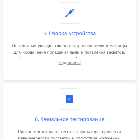
5. Сборка устройства
Осторожная укладка слоев светорассеивателя и матрицы
для исключения попадания пыли и появления засветов.
Надежное подключение шлейфов, фиксация плат и
Подробнее
аккуратное защелкивание пластикового корпуса монитора.
6. Финальное тестирование
Прогон монитора на тестовых фонах для проверки
равномерности подсветки и отсутствия искажений.