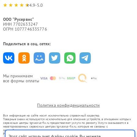
4.9-5.0
ООО "Русервис"
ИНН 7702633247
ОГРН 1077746335776
Поделиться в соц. сетях:
Мы принимаем
все формы оплаты
Политика конфиденциальности
Вся информация на сайте носит исключительно справочный характер.
Товарные знаки используются исключительно для описания устройств, в отношении которых
сервисные центры tgn.aorus-fix.ru предоставляют услуги по ремонту. Услуги оказываются в
неавторизованных сервисных центрах tgn.aorus-fix.ru, которые не связаны с
правообладателями товарных знаков или их официальными представителями.
Ремонт осуществляется для устройств, уже введенных в гражданский оборот в соответствии
Этот сайт использует файлы cookie. Вы можете