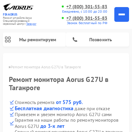
+7 (800) 301-55-83
Ежедневно, с 10:00 до 20:00
FIX-AORUS
+7 (800) 301-55-83
Ремонт устройств Aorus
Специализированный
Звонок бесплатный по РФ
cервисный центр г.
Таганрог
Мы ремонтируем
Позвонить
нроге
Ремонт монитора Aorus G27U в Таганроге
Ремонт монитора Aorus G27U в
Таганроге
от 575 руб.
Стоимость ремонта
Бесплатная диагностика
даже при отказе
Привезем и увезем монитор Aorus G27U сами
Гарантия на наши работы по ремонту мониторов
до 3-х лет
Aorus G27U
Срочный ремонт мониторов Aorus G27U в течении