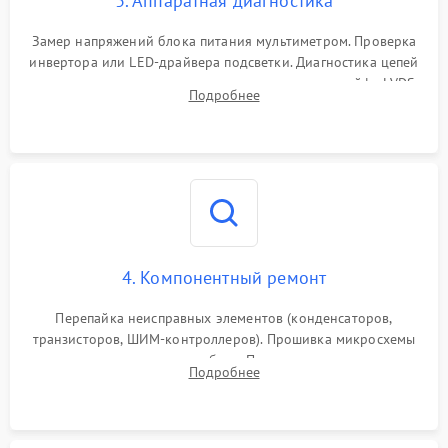
3. Аппаратная диагностика
Поломка системы защиты
1000 ₽
Подробнее →
от замыкания
Замер напряжений блока питания мультиметром. Проверка
инвертора или LED-драйвера подсветки. Диагностика цепей
питания скалера и тестирование сигналов на шлейфе LVDS
Подробнее
4. Компонентный ремонт
Перепайка неисправных элементов (конденсаторов,
транзисторов, ШИМ-контроллеров). Прошивка микросхемы
памяти при программных сбоях. При поломке подсветки —
Подробнее
разборка матрицы и замена выгоревших светодиодов.