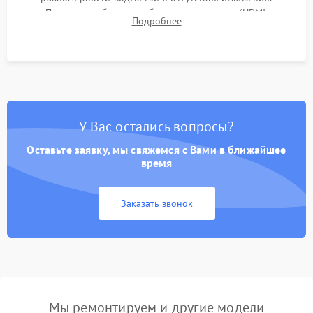
Проверка работоспособности всех портов (HDMI,
Подробнее
DisplayPort, VGA) и кнопок управления под нагрузкой в
течение пары часов.
У Вас остались вопросы?
Оставьте заявку, мы свяжемся с Вами в ближайшее
время
Заказать звонок
Мы ремонтируем и другие модели