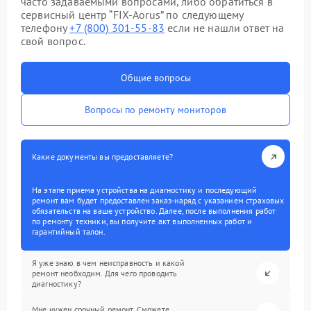
часто задаваемыми вопросами, либо обратиться в
сервисный центр “FIX-Aorus” по следующему
телефону
+7 (800) 301-55-83
если не нашли ответ на
свой вопрос.
Общие вопросы
Вопросы по ремонту мониторов
Какие документы вы предоставляете?
На этапе приема устройства на диагностику и последующий
ремонт вам будет предоставлен заказ-наряд с указанием страховых
обязательств на ваше устройство. Далее, после выполнения работ
по ремонту техники, вы получите акт выполненных работ и
гарантийный талон.
Я уже знаю в чем неисправность и какой
ремонт необходим. Для чего проводить
диагностику?
Мне нужен срочный ремонт. Сможете