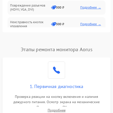
Повреждение разъемов
500 ₽
Подробнее →
(HDMI, VGA, DVI)
Неисправность кнопок
500 ₽
Подробнее →
управления
Поломка инвертора
1500 ₽
Подробнее →
Этапы ремонта монитора Aorus
Повреждение кабеля
500 ₽
Подробнее →
питания
Неисправность системы
1000 ₽
Подробнее →
защиты от перегрузок
Поломка системы
1. Первичная диагностика
автоматического
1000 ₽
Подробнее →
отключения
Проверка реакции на кнопку включения и наличия
дежурного питания. Осмотр экрана на механические
Неисправность системы
повреждения. Подключение к ПК для оценки вывода
защиты от короткого
1000 ₽
Подробнее →
Подробнее
изображения, работы подсветки и выявления артефактов на