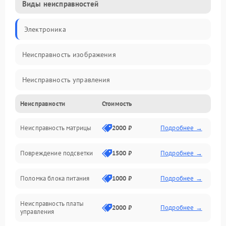
Виды неисправностей
Электроника
Неисправность изображения
Неисправность управления
Неисправности
Стоимость
Неисправность интерфейсов
Неисправность матрицы
2000 ₽
Подробнее →
Прочие неисправности
Повреждение подсветки
1500 ₽
Подробнее →
Неисправность звука
Поломка блока питания
1000 ₽
Подробнее →
Механические повреждения
Неисправность платы
2000 ₽
Подробнее →
управления