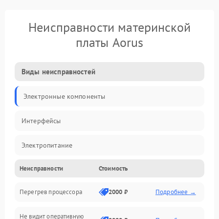
Неисправности материнской
платы Aorus
Виды неисправностей
Электронные компоненты
Интерфейсы
Электропитание
Неисправности
Стоимость
Корпус/Герметичность
Перегрев процессора
2000 ₽
Подробнее →
Механика
Не видит оперативную
ПО/Микропрограмма