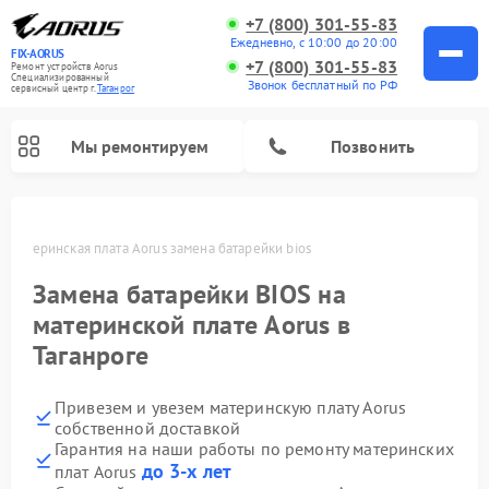
+7 (800) 301-55-83
Ежедневно, с 10:00 до 20:00
FIX-AORUS
+7 (800) 301-55-83
Ремонт устройств Aorus
Специализированный
Звонок бесплатный по РФ
cервисный центр г.
Таганрог
Мы ремонтируем
Позвонить
е
Материнская плата Aorus замена батарейки bios
Замена батарейки BIOS на
материнской плате Aorus в
Таганроге
Привезем и увезем материнскую плату Aorus
собственной доставкой
Гарантия на наши работы по ремонту материнских
до 3-х лет
плат Aorus