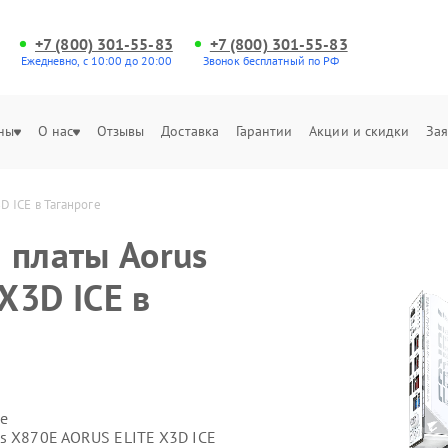
+7 (800) 301-55-83
+7 (800) 301-55-83
Ежедневно, с 10:00 до 20:00
Звонок бесплатный по РФ
ны
О нас
Отзывы
Доставка
Гарантии
Акции и скидки
Зая
 ICE в Таганроге
 платы Aorus
X3D ICE в
е
us X870E AORUS ELITE X3D ICE