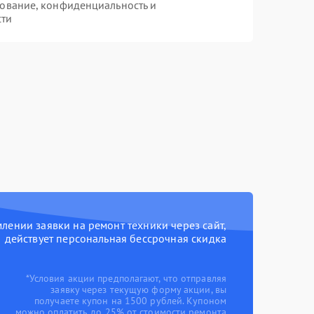
ование, конфиденциальность и
сти
ении заявки на ремонт техники через сайт,
действует персональная бессрочная скидка
*Условия акции предполагают, что отправляя
заявку через текущую форму акции, вы
получаете купон на 1500 рублей. Купоном
можно оплатить до 25% от стоимости ремонта