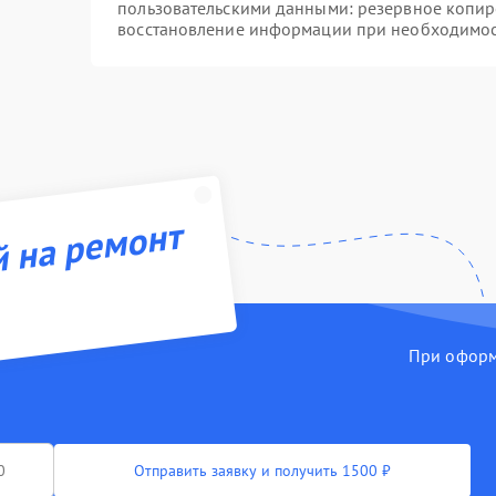
пользовательскими данными: резервное копир
восстановление информации при необходимо
й на ремонт
При оформл
Отправить заявку и получить 1500 ₽