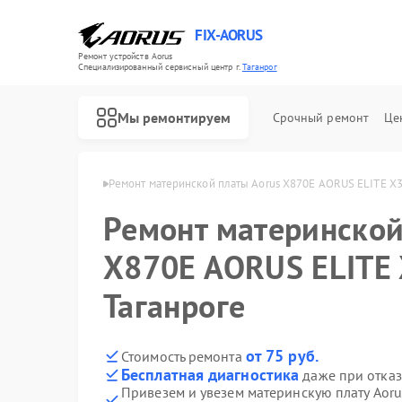
FIX-AORUS
Ремонт устройств Aorus
Специализированный cервисный центр г.
Таганрог
Мы ремонтируем
Срочный ремонт
Це
т Aorus в Таганроге
Ремонт материнской платы Aorus X870E AORUS ELITE X3D
Ремонт материнской
X870E AORUS ELITE 
Таганроге
от 75 руб.
Стоимость ремонта
Бесплатная диагностика
даже при отказ
Привезем и увезем материнскую плату Aor