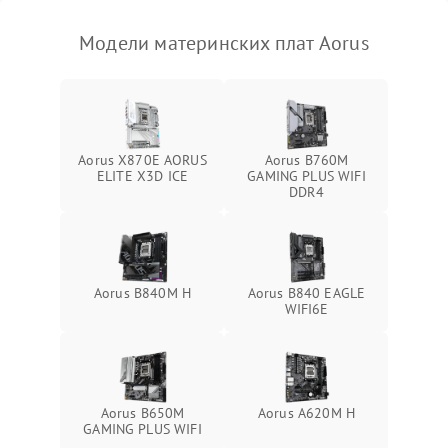
Модели материнских плат Aorus
Aorus X870E AORUS
Aorus B760M
ELITE X3D ICE
GAMING PLUS WIFI
DDR4
Aorus B840M H
Aorus B840 EAGLE
WIFI6E
Aorus B650M
Aorus A620M H
GAMING PLUS WIFI