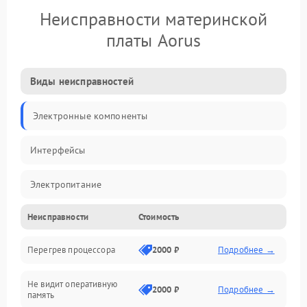
Неисправности материнской
платы Aorus
Виды неисправностей
Электронные компоненты
Интерфейсы
Электропитание
Неисправности
Стоимость
Корпус/Герметичность
Перегрев процессора
2000 ₽
Подробнее →
Механика
Не видит оперативную
ПО/Микропрограмма
2000 ₽
Подробнее →
память