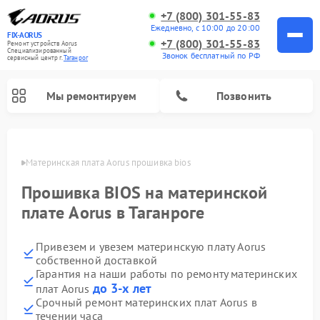
+7 (800) 301-55-83
Ежедневно, с 10:00 до 20:00
FIX-AORUS
+7 (800) 301-55-83
Ремонт устройств Aorus
Специализированный
Звонок бесплатный по РФ
cервисный центр г.
Таганрог
Мы ремонтируем
Позвонить
нроге
Материнская плата Aorus прошивка bios
Прошивка BIOS на материнской
плате Aorus в Таганроге
Привезем и увезем материнскую плату Aorus
собственной доставкой
Гарантия на наши работы по ремонту материнских
до 3-х лет
плат Aorus
Срочный ремонт материнских плат Aorus в
течении часа