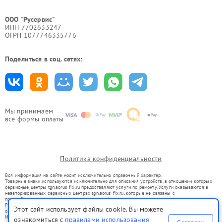
ООО "Русервис"
ИНН 7702633247
ОГРН 1077746335776
Поделиться в соц. сетях:
Мы принимаем
все формы оплаты
Политика конфиденциальности
Вся информация на сайте носит исключительно справочный характер.
Товарные знаки используются исключительно для описания устройств, в отношении которых
сервисные центры tgn.aorus-fix.ru предоставляют услуги по ремонту. Услуги оказываются в
неавторизованных сервисных центрах tgn.aorus-fix.ru, которые не связаны с
правообладателями товарных знаков или их официальными представителями.
Ремонт осуществляется для устройств, уже введенных в гражданский оборот в соответствии
Этот сайт использует файлы cookie. Вы можете
со статьей 1487 ГК РФ.
Использование товарных знаков не преследует цели индивидуализации услуг или введения
ознакомиться с
правилами использования