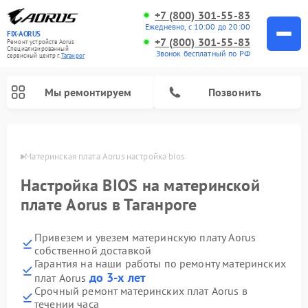
+7 (800) 301-55-83
Ежедневно, с 10:00 до 20:00
FIX-AORUS
+7 (800) 301-55-83
Ремонт устройств Aorus
Специализированный
Звонок бесплатный по РФ
cервисный центр г.
Таганрог
Мы ремонтируем
Позвонить
нроге
Материнская плата Aorus настройка bios
Настройка BIOS на материнской
плате Aorus в Таганроге
Привезем и увезем материнскую плату Aorus
собственной доставкой
Гарантия на наши работы по ремонту материнских
до 3-х лет
плат Aorus
Срочный ремонт материнских плат Aorus в
течении часа