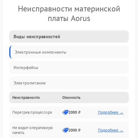
Неисправности материнской
платы Aorus
Виды неисправностей
Электронные компоненты
Интерфейсы
Электропитание
Неисправности
Стоимость
Корпус/Герметичность
Перегрев процессора
2000 ₽
Подробнее →
Механика
Не видит оперативную
ПО/Микропрограмма
2000 ₽
Подробнее →
память