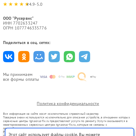
4.9-5.0
ООО "Русервис"
ИНН 7702633247
ОГРН 1077746335776
Поделиться в соц. сетях:
Мы принимаем
все формы оплаты
Политика конфиденциальности
Вся информация на сайте носит исключительно справочный характер.
Товарные знаки используются исключительно для описания устройств, в отношении которых
сервисные центры tgn.aorus-fix.ru предоставляют услуги по ремонту. Услуги оказываются в
неавторизованных сервисных центрах tgn.aorus-fix.ru, которые не связаны с
правообладателями товарных знаков или их официальными представителями.
Ремонт осуществляется для устройств, уже введенных в гражданский оборот в соответствии
Этот сайт использует файлы cookie. Вы можете
со статьей 1487 ГК РФ.