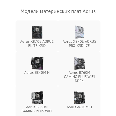
Модели материнских плат Aorus
Aorus X870E AORUS
Aorus X870E AORUS
ELITE X3D
PRO X3D ICE
Aorus B840M H
Aorus B760M
GAMING PLUS WIFI
DDR4
Aorus B650M
Aorus A620M H
GAMING PLUS WIFI