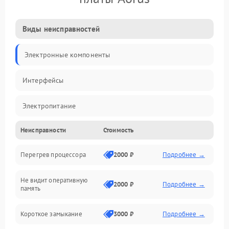
Виды неисправностей
Электронные компоненты
Интерфейсы
Электропитание
Неисправности
Стоимость
Корпус/Герметичность
Перегрев процессора
2000 ₽
Подробнее →
Механика
Не видит оперативную
ПО/Микропрограмма
2000 ₽
Подробнее →
память
Короткое замыкание
3000 ₽
Подробнее →