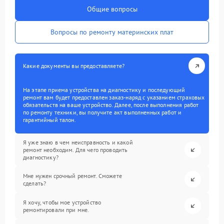
Общие вопросы
Вопросы по ремонту материнских плат
Какие документы вы предоставляете?
На этапе приема устройства на диагностику и последующий
ремонт вам будет предоставлен заказ-наряд с указанием страховых
обязательств на ваше устройство. Далее, после выполнения работ
по ремонту техники, вы получите акт выполненных работ и
гарантийный талон.
Я уже знаю в чем неисправность и какой
ремонт необходим. Для чего проводить
диагностику?
Мне нужен срочный ремонт. Сможете
сделать?
Я хочу, чтобы мое устройство
ремонтировали при мне.