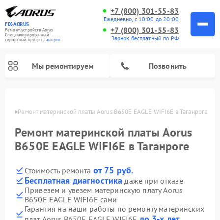
+7 (800) 301-55-83
Ежедневно, с 10:00 до 20:00
FIX-AORUS
+7 (800) 301-55-83
Ремонт устройств Aorus
Специализированный
Звонок бесплатный по РФ
cервисный центр г.
Таганрог
Мы ремонтируем
Позвонить
нроге
Ремонт материнской платы Aorus B650E EAGLE WIFI6E в Таганроге
Ремонт материнской платы Aorus
B650E EAGLE WIFI6E в Таганроге
от 75 руб.
Стоимость ремонта
Бесплатная диагностика
даже при отказе
Привезем и увезем материнскую плату Aorus
B650E EAGLE WIFI6E сами
Гарантия на наши работы по ремонту материнских
до 3-х лет
плат Aorus B650E EAGLE WIFI6E