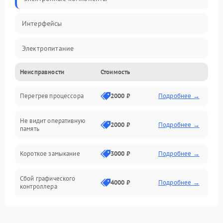
Интерфейсы
Электропитание
Неисправности
Стоимость
Корпус/Герметичность
Перегрев процессора
2000 ₽
Подробнее →
Механика
Не видит оперативную
ПО/Микропрограмма
2000 ₽
Подробнее →
память
Короткое замыкание
3000 ₽
Подробнее →
Сбой графического
4000 ₽
Подробнее →
контроллера