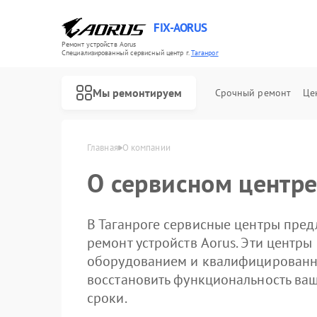
FIX-AORUS
Ремонт устройств Aorus
Специализированный cервисный центр г.
Таганрог
Мы ремонтируем
Срочный ремонт
Це
Главная
О компании
О сервисном центре
Ремонт материнских плат Aorus
В Таганроге сервисные центры пре
ремонт устройств Aorus. Эти цент
оборудованием и квалифицированн
восстановить функциональность ваш
сроки.